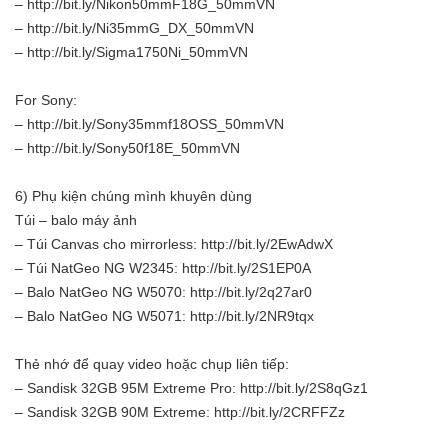
– http://bit.ly/Nikon50mmF18G_50mmVN
– http://bit.ly/Ni35mmG_DX_50mmVN
– http://bit.ly/Sigma1750Ni_50mmVN
For Sony:
– http://bit.ly/Sony35mmf18OSS_50mmVN
– http://bit.ly/Sony50f18E_50mmVN
6) Phụ kiện chúng mình khuyên dùng
Túi – balo máy ảnh
– Túi Canvas cho mirrorless: http://bit.ly/2EwAdwX
– Túi NatGeo NG W2345: http://bit.ly/2S1EP0A
– Balo NatGeo NG W5070: http://bit.ly/2q27ar0
– Balo NatGeo NG W5071: http://bit.ly/2NR9tqx
Thẻ nhớ để quay video hoặc chụp liên tiếp:
– Sandisk 32GB 95M Extreme Pro: http://bit.ly/2S8qGz1
– Sandisk 32GB 90M Extreme: http://bit.ly/2CRFFZz