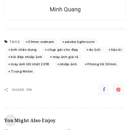
Minh Quang
50mm vietnam
adobe lightroom
TAGS:
ảnh chân dung
chụp gái cho đẹp
du lịch
hậu kì
hỏi đáp nhiếp ảnh
máy ảnh giá rẻ
máy ảnh tốt nhất 2018
nhiếp ảnh
Phòng tối 50mm
Trung Nhôm
SHARE ON
You Might Also Enjoy