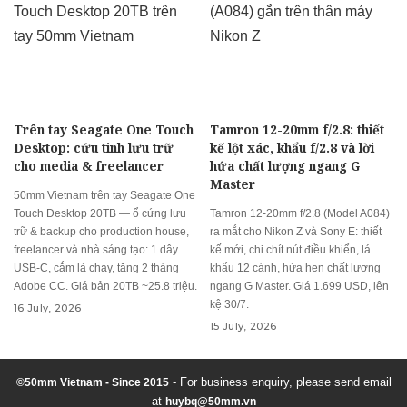
Trên tay Seagate One Touch
Tamron 12-20mm f/2.8: thiết
Desktop: cứu tinh lưu trữ
kế lột xác, khẩu f/2.8 và lời
cho media & freelancer
hứa chất lượng ngang G
Master
50mm Vietnam trên tay Seagate One
Touch Desktop 20TB — ổ cứng lưu
Tamron 12-20mm f/2.8 (Model A084)
trữ & backup cho production house,
ra mắt cho Nikon Z và Sony E: thiết
freelancer và nhà sáng tạo: 1 dây
kế mới, chi chít nút điều khiển, lá
USB-C, cắm là chạy, tặng 2 tháng
khẩu 12 cánh, hứa hẹn chất lượng
Adobe CC. Giá bản 20TB ~25.8 triệu.
ngang G Master. Giá 1.699 USD, lên
kệ 30/7.
16 July, 2026
15 July, 2026
- For business enquiry, please send email
©50mm Vietnam - Since 2015
at
huybq@50mm.vn