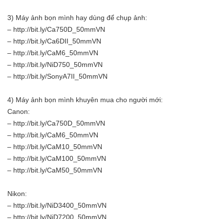
3) Máy ảnh bọn mình hay dùng để chụp ảnh:
– http://bit.ly/Ca750D_50mmVN
– http://bit.ly/Ca6DII_50mmVN
– http://bit.ly/CaM6_50mmVN
– http://bit.ly/NiD750_50mmVN
– http://bit.ly/SonyA7II_50mmVN
4) Máy ảnh bọn mình khuyên mua cho người mới:
Canon:
– http://bit.ly/Ca750D_50mmVN
– http://bit.ly/CaM6_50mmVN
– http://bit.ly/CaM10_50mmVN
– http://bit.ly/CaM100_50mmVN
– http://bit.ly/CaM50_50mmVN
Nikon:
– http://bit.ly/NiD3400_50mmVN
– http://bit.ly/NiD7200_50mmVN