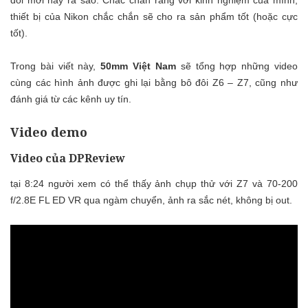
đôi mới này ra sao. Chắc chắn rằng với kinh nghiệm của mình,
thiết bị của Nikon chắc chắn sẽ cho ra sản phẩm tốt (hoặc cực
tốt).
Trong bài viết này,
50mm Việt Nam
sẽ tổng hợp những video
cùng các hình ảnh được ghi lại bằng bô đôi Z6 – Z7, cũng như
đánh giá từ các kênh uy tín.
Video demo
Video của DPReview
tại 8:24 người xem có thể thấy ảnh chụp thử với Z7 và 70-200
f/2.8E FL ED VR qua ngàm chuyển, ảnh ra sắc nét, không bị out.