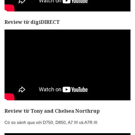
Review từ digiDIRECT
Review từ Tony and Chelsea Northrup
Có so sánh qua với D750, D850, A7 III và A7R III