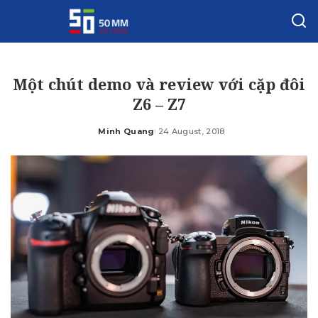
Một chút demo và review với cặp đôi
Z6 – Z7
Minh Quang
24 August, 2018
Posted
by