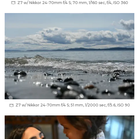
Z7 w/ Nikkor 24-70mm f/4 S; 70 mm, 1/160 sec, f/4, ISO 360
Z7 w/ Nikkor 24-70mm f/4 S; 51 mm, 1/2000 sec, f/5.6, ISO 90