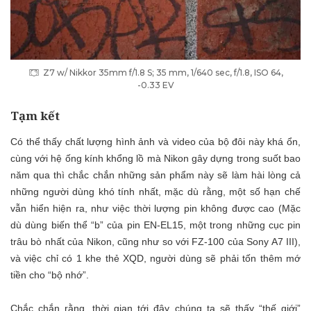
Z7 w/ Nikkor 35mm f/1.8 S; 35 mm, 1/640 sec, f/1.8, ISO 64,
-0.33 EV
Tạm kết
Có thể thấy chất lượng hình ảnh và video của bộ đôi này khá ổn,
cùng với hệ ống kính khổng lồ mà Nikon gây dựng trong suốt bao
năm qua thì chắc chắn những sản phẩm này sẽ làm hài lòng cả
những người dùng khó tính nhất, mặc dù rằng, một số hạn chế
vẫn hiển hiện ra, như việc thời lượng pin không được cao (Mặc
dù dùng biến thể “b” của pin EN-EL15, một trong những cục pin
trâu bò nhất của Nikon, cũng như so với FZ-100 của Sony A7 III),
và việc chỉ có 1 khe thẻ XQD, người dùng sẽ phải tốn thêm mớ
tiền cho “bộ nhớ”.
Chắc chắn rằng, thời gian tới đây chúng ta sẽ thấy “thế giới”