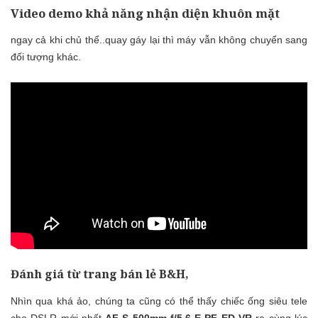
Video demo khả năng nhận diện khuôn mặt
ngay cả khi chủ thể..quay gáy lại thì máy vẫn không chuyển sang
đối tượng khác.
Đánh giá từ trang bán lẻ B&H,
Nhìn qua khá ảo, chúng ta cũng có thể thấy chiếc ống siêu tele
cho DSLR mới nhất
AF-S 500mm f/5.6 E PF ED VR
ra cùng lúc