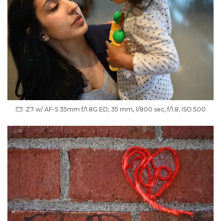
Z7 w/ AF-S 35mm f/1.8G ED; 35 mm, 1/800 sec, f/1.8, ISO 500