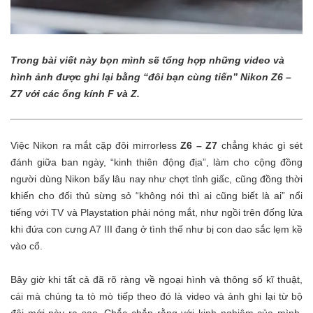
Trong bài viết này bọn mình sẽ tổng hợp những video và
hình ảnh được ghi lại bằng “đôi bạn cùng tiến” Nikon Z6 –
Z7 với các ống kính F và Z.
Việc Nikon ra mắt cặp đôi mirrorless
Z6 – Z7
chẳng khác gì sét
đánh giữa ban ngày, “kinh thiên động địa”, làm cho cộng đồng
người dùng Nikon bấy lâu nay như chợt tỉnh giấc, cũng đồng thời
khiến cho đối thủ sừng sỏ “không nói thì ai cũng biết là ai” nổi
tiếng với TV và Playstation phải nóng mắt, như ngồi trên đống lửa
khi đứa con cưng A7 III đang ở tình thế như bị con dao sắc lẹm kề
vào cổ.
Bây giờ khi tất cả đã rõ ràng về ngoại hình và thông số kĩ thuật,
cái mà chúng ta tò mò tiếp theo đó là video và ảnh ghi lại từ bộ