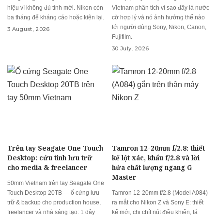
hiệu vì không đủ tính mới. Nikon còn
Vietnam phân tích vì sao đây là nước
ba tháng để kháng cáo hoặc kiện lại.
cờ hợp lý và nó ảnh hưởng thế nào
tới người dùng Sony, Nikon, Canon,
3 August, 2026
Fujifilm.
30 July, 2026
Trên tay Seagate One Touch
Tamron 12-20mm f/2.8: thiết
Desktop: cứu tinh lưu trữ
kế lột xác, khẩu f/2.8 và lời
cho media & freelancer
hứa chất lượng ngang G
Master
50mm Vietnam trên tay Seagate One
Touch Desktop 20TB — ổ cứng lưu
Tamron 12-20mm f/2.8 (Model A084)
trữ & backup cho production house,
ra mắt cho Nikon Z và Sony E: thiết
freelancer và nhà sáng tạo: 1 dây
kế mới, chi chít nút điều khiển, lá