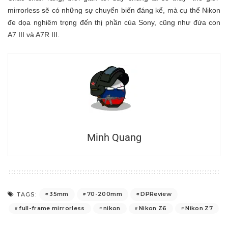
mirrorless sẽ có những sự chuyển biến đáng kể, mà cụ thể Nikon
đe dọa nghiêm trọng đến thị phần của Sony, cũng như đứa con
A7 III và A7R III.
Minh Quang
35mm
70-200mm
DPReview
TAGS:
full-frame mirrorless
nikon
Nikon Z6
Nikon Z7