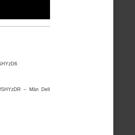
n/SHYzD6
vn/SHYzDR
– Màn Dell