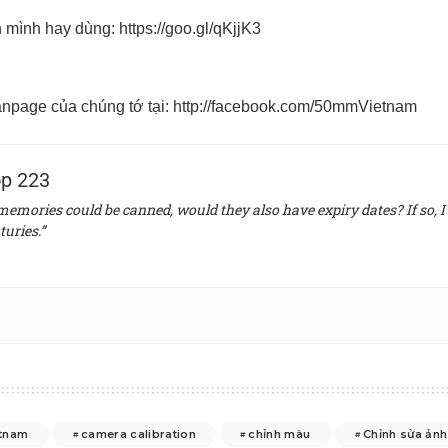
n mình hay dùng:
https://goo.gl/qKjjK3
npage của chúng tớ tại:
http://facebook.com/50mmVietnam
p 223
 memories could be canned, would they also have expiry dates? If so, I 
turies.”
tnam
camera calibration
chỉnh màu
Chỉnh sửa ảnh