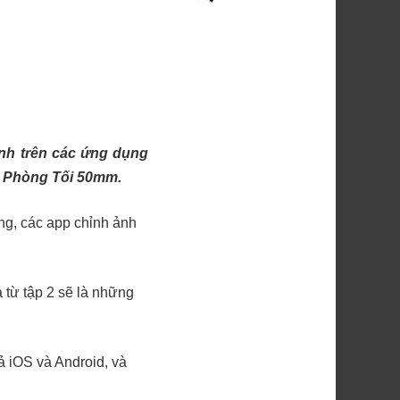
ảnh trên các ứng dụng
ủa Phòng Tối 50mm.
ng, các app chỉnh ảnh
à từ tập 2 sẽ là những
ả iOS và Android, và