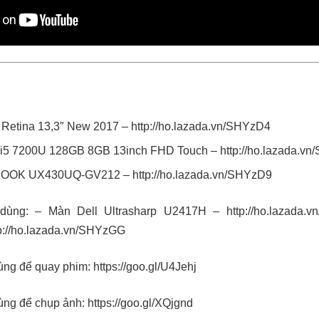
:
Retina 13,3″ New 2017 –
http://ho.lazada.vn/SHYzD4
i5 7200U 128GB 8GB 13inch FHD Touch –
http://ho.lazada.v
BOOK UX430UQ-GV212 –
http://ho.lazada.vn/SHYzD9
 dùng: – Màn Dell Ultrasharp U2417H –
http://ho.lazada.
p://ho.lazada.vn/SHYzGG
ùng để quay phim:
https://goo.gl/U4Jehj
ùng để chụp ảnh:
https://goo.gl/XQjgnd