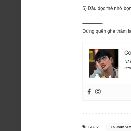
5) Đầu đọc thẻ nhớ bọ
————-
Đừng quên ghé thăm fa
Co
“If
cen
50mm vie
TAGS: