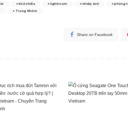
 kì
khử nhiễu
lightroom
nhiếp ảnh
phòng t
m
Trung Nhôm
Share on Facebook