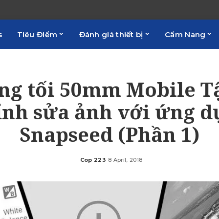
s
Tiêu Điểm
Đánh giá thiết bị
Cẩm Nang
ng tối 50mm Mobile Tậ
ỉnh sửa ảnh với ứng d
Snapseed (Phần 1)
Cop 223
8 April, 2018
Posted
by