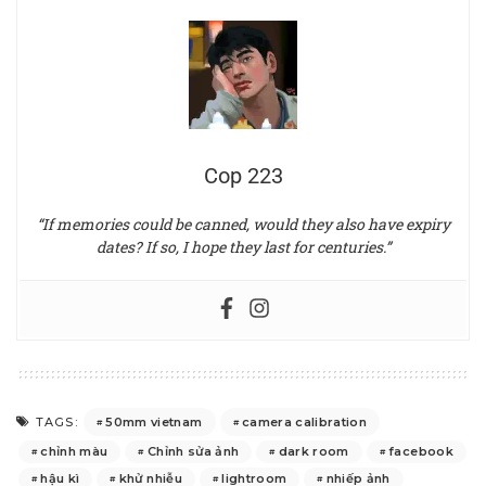
Cop 223
“If memories could be canned, would they also have expiry
dates? If so, I hope they last for centuries.”
50mm vietnam
camera calibration
TAGS:
chỉnh màu
Chỉnh sửa ảnh
dark room
facebook
hậu kì
khử nhiễu
lightroom
nhiếp ảnh