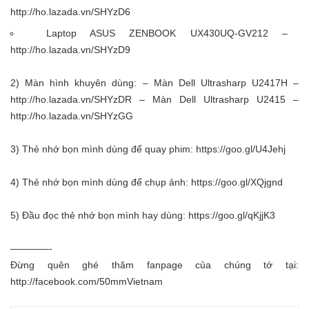
http://ho.lazada.vn/SHYzD6
Laptop ASUS ZENBOOK UX430UQ-GV212 –
http://ho.lazada.vn/SHYzD9
2) Màn hình khuyên dùng: – Màn Dell Ultrasharp U2417H –
http://ho.lazada.vn/SHYzDR
– Màn Dell Ultrasharp U2415 –
http://ho.lazada.vn/SHYzGG
3) Thẻ nhớ bọn mình dùng để quay phim:
https://goo.gl/U4Jehj
4) Thẻ nhớ bọn mình dùng để chụp ảnh:
https://goo.gl/XQjgnd
5) Đầu đọc thẻ nhớ bọn mình hay dùng:
https://goo.gl/qKjjK3
————-
Đừng quên ghé thăm fanpage của chúng tớ tại:
http://facebook.com/50mmVietnam