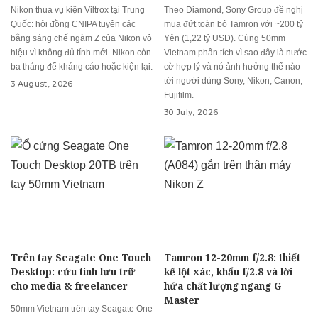
Nikon thua vụ kiện Viltrox tại Trung
Theo Diamond, Sony Group đề nghị
Quốc: hội đồng CNIPA tuyên các
mua đứt toàn bộ Tamron với ~200 tỷ
bằng sáng chế ngàm Z của Nikon vô
Yên (1,22 tỷ USD). Cùng 50mm
hiệu vì không đủ tính mới. Nikon còn
Vietnam phân tích vì sao đây là nước
ba tháng để kháng cáo hoặc kiện lại.
cờ hợp lý và nó ảnh hưởng thế nào
tới người dùng Sony, Nikon, Canon,
3 August, 2026
Fujifilm.
30 July, 2026
Trên tay Seagate One Touch
Tamron 12-20mm f/2.8: thiết
Desktop: cứu tinh lưu trữ
kế lột xác, khẩu f/2.8 và lời
cho media & freelancer
hứa chất lượng ngang G
Master
50mm Vietnam trên tay Seagate One