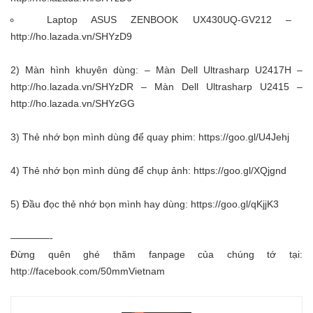
Laptop ASUS ZENBOOK UX430UQ-GV212 –
http://ho.lazada.vn/SHYzD9
2) Màn hình khuyên dùng: – Màn Dell Ultrasharp U2417H –
http://ho.lazada.vn/SHYzDR
– Màn Dell Ultrasharp U2415 –
http://ho.lazada.vn/SHYzGG
3) Thẻ nhớ bọn mình dùng để quay phim:
https://goo.gl/U4Jehj
4) Thẻ nhớ bọn mình dùng để chụp ảnh:
https://goo.gl/XQjgnd
5) Đầu đọc thẻ nhớ bọn mình hay dùng:
https://goo.gl/qKjjK3
————-
Đừng quên ghé thăm fanpage của chúng tớ tại:
http://facebook.com/50mmVietnam