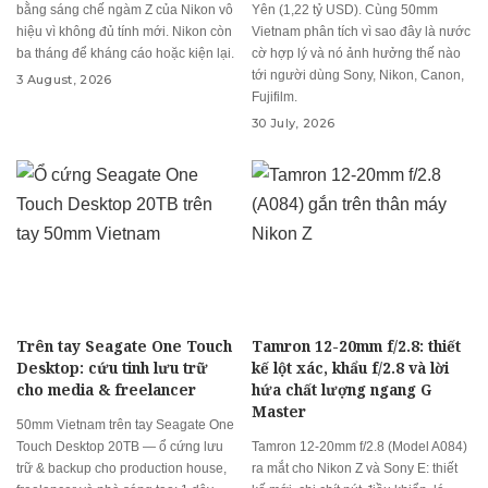
bằng sáng chế ngàm Z của Nikon vô
Yên (1,22 tỷ USD). Cùng 50mm
hiệu vì không đủ tính mới. Nikon còn
Vietnam phân tích vì sao đây là nước
ba tháng để kháng cáo hoặc kiện lại.
cờ hợp lý và nó ảnh hưởng thế nào
tới người dùng Sony, Nikon, Canon,
3 August, 2026
Fujifilm.
30 July, 2026
Trên tay Seagate One Touch
Tamron 12-20mm f/2.8: thiết
Desktop: cứu tinh lưu trữ
kế lột xác, khẩu f/2.8 và lời
cho media & freelancer
hứa chất lượng ngang G
Master
50mm Vietnam trên tay Seagate One
Touch Desktop 20TB — ổ cứng lưu
Tamron 12-20mm f/2.8 (Model A084)
trữ & backup cho production house,
ra mắt cho Nikon Z và Sony E: thiết