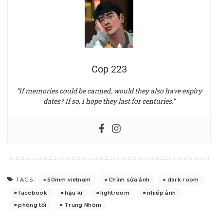
Cop 223
“If memories could be canned, would they also have expiry
dates? If so, I hope they last for centuries.”
50mm vietnam
Chỉnh sửa ảnh
dark room
TAGS:
facebook
hậu kì
lightroom
nhiếp ảnh
phòng tối
Trung Nhôm