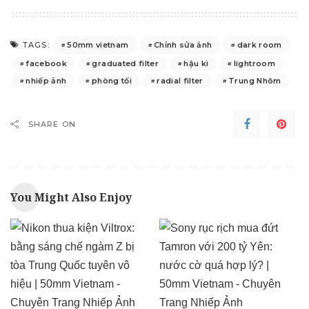
50mm vietnam
Chỉnh sửa ảnh
dark room
TAGS:
facebook
graduated filter
hậu kì
lightroom
nhiếp ảnh
phòng tối
radial filter
Trung Nhôm
SHARE ON
You Might Also Enjoy