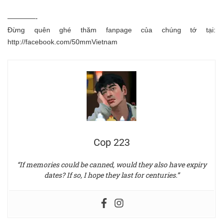
————-
Đừng quên ghé thăm fanpage của chúng tớ tại:
http://facebook.com/50mmVietnam
Cop 223
“If memories could be canned, would they also have expiry
dates? If so, I hope they last for centuries.”