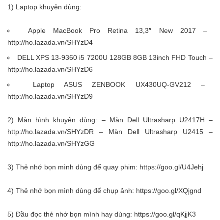
1) Laptop khuyên dùng:
Apple MacBook Pro Retina 13,3″ New 2017 –
http://ho.lazada.vn/SHYzD4
DELL XPS 13-9360 i5 7200U 128GB 8GB 13inch FHD Touch –
http://ho.lazada.vn/SHYzD6
Laptop ASUS ZENBOOK UX430UQ-GV212 –
http://ho.lazada.vn/SHYzD9
2) Màn hình khuyên dùng: – Màn Dell Ultrasharp U2417H –
http://ho.lazada.vn/SHYzDR
– Màn Dell Ultrasharp U2415 –
http://ho.lazada.vn/SHYzGG
3) Thẻ nhớ bọn mình dùng để quay phim:
https://goo.gl/U4Jehj
4) Thẻ nhớ bọn mình dùng để chụp ảnh:
https://goo.gl/XQjgnd
5) Đầu đọc thẻ nhớ bọn mình hay dùng:
https://goo.gl/qKjjK3