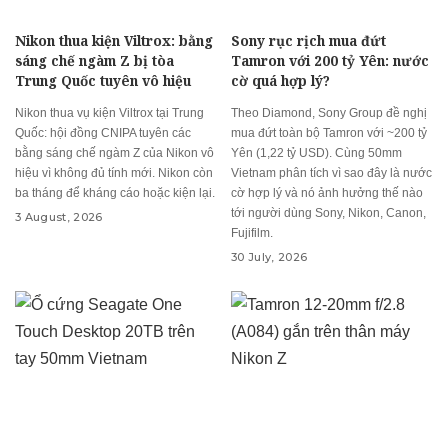
Nikon thua kiện Viltrox: bằng
Sony rục rịch mua đứt
sáng chế ngàm Z bị tòa
Tamron với 200 tỷ Yên: nước
Trung Quốc tuyên vô hiệu
cờ quá hợp lý?
Nikon thua vụ kiện Viltrox tại Trung
Theo Diamond, Sony Group đề nghị
Quốc: hội đồng CNIPA tuyên các
mua đứt toàn bộ Tamron với ~200 tỷ
bằng sáng chế ngàm Z của Nikon vô
Yên (1,22 tỷ USD). Cùng 50mm
hiệu vì không đủ tính mới. Nikon còn
Vietnam phân tích vì sao đây là nước
ba tháng để kháng cáo hoặc kiện lại.
cờ hợp lý và nó ảnh hưởng thế nào
tới người dùng Sony, Nikon, Canon,
3 August, 2026
Fujifilm.
30 July, 2026