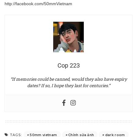
http://facebook.com/50mmVietnam
Cop 223
“If memories could be canned, would they also have expiry
dates? If so, I hope they last for centuries.”
50mm vietnam
Chỉnh sửa ảnh
dark room
TAGS: