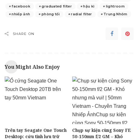
facebook
graduated filter
hậu kì
lightroom
nhiếp ảnh
phòng tối
radial filter
Trung Nhôm
SHARE ON
You Might Also Enjoy
Trên tay Seagate One Touch
Chụp sự kiện cùng Sony FE
Desktop: cứu tinh lưu trữ
50-150mm f/2 GM – Khó