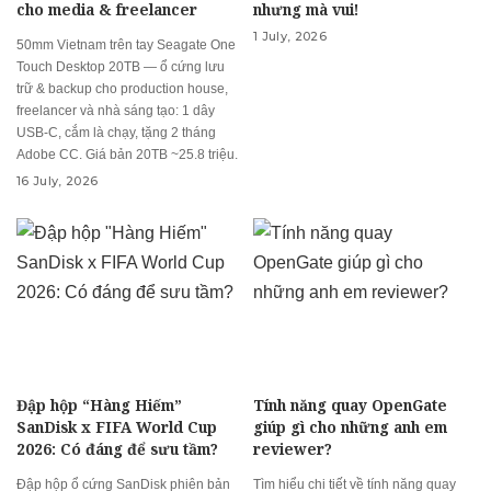
cho media & freelancer
nhưng mà vui!
1 July, 2026
50mm Vietnam trên tay Seagate One
Touch Desktop 20TB — ổ cứng lưu
trữ & backup cho production house,
freelancer và nhà sáng tạo: 1 dây
USB-C, cắm là chạy, tặng 2 tháng
Adobe CC. Giá bản 20TB ~25.8 triệu.
16 July, 2026
Đập hộp “Hàng Hiếm”
Tính năng quay OpenGate
SanDisk x FIFA World Cup
giúp gì cho những anh em
2026: Có đáng để sưu tầm?
reviewer?
Đập hộp ổ cứng SanDisk phiên bản
Tìm hiểu chi tiết về tính năng quay