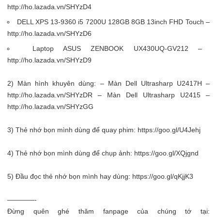
http://ho.lazada.vn/SHYzD4
DELL XPS 13-9360 i5 7200U 128GB 8GB 13inch FHD Touch –
http://ho.lazada.vn/SHYzD6
Laptop ASUS ZENBOOK UX430UQ-GV212 –
http://ho.lazada.vn/SHYzD9
2) Màn hình khuyên dùng: – Màn Dell Ultrasharp U2417H –
http://ho.lazada.vn/SHYzDR
– Màn Dell Ultrasharp U2415 –
http://ho.lazada.vn/SHYzGG
3) Thẻ nhớ bọn mình dùng để quay phim:
https://goo.gl/U4Jehj
4) Thẻ nhớ bọn mình dùng để chụp ảnh:
https://goo.gl/XQjgnd
5) Đầu đọc thẻ nhớ bọn mình hay dùng:
https://goo.gl/qKjjK3
————-
Đừng quên ghé thăm fanpage của chúng tớ tại: