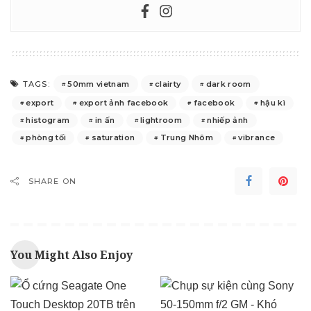
50mm vietnam
clairty
dark room
TAGS:
export
export ảnh facebook
facebook
hậu kì
histogram
in ấn
lightroom
nhiếp ảnh
phòng tối
saturation
Trung Nhôm
vibrance
SHARE ON
You Might Also Enjoy