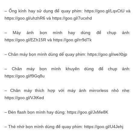
– Ống kính hay sử dụng để quay phim:
https://goo.gl/LqxCtU
và
https://goo.gl/uhzhR6
và
https://goo.gl/7ucxhd
– Máy ảnh bọn mình hay dùng để chụp ảnh:
https://goo.gl/EZh15R
và
https://goo.gl/rr9dTk
– Chân máy bọn mình dùng dể quay phim:
https://goo.gl/weXbjp
– Chân máy bọn mình khuyên dùng để chụp ảnh:
https://goo.gl/f9Gq8u
– Chân máy thích hợp với máy ảnh mirrorless nhỏ nhẹ:
https://goo.gl/VJtKed
– Đèn flash bọn mình hay dùng:
https://goo.gl/JxMe8K
– Thẻ nhớ bọn mình dùng để quay phim:
https://goo.gl/U4Jehj