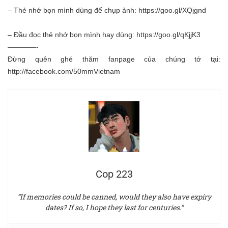
– Thẻ nhớ bọn mình dùng để chụp ảnh:
https://goo.gl/XQjgnd
– Đầu đọc thẻ nhớ bọn mình hay dùng:
https://goo.gl/qKjjK3
————-
Đừng quên ghé thăm fanpage của chúng tớ tại:
http://facebook.com/50mmVietnam
Cop 223
“If memories could be canned, would they also have expiry
dates? If so, I hope they last for centuries.”