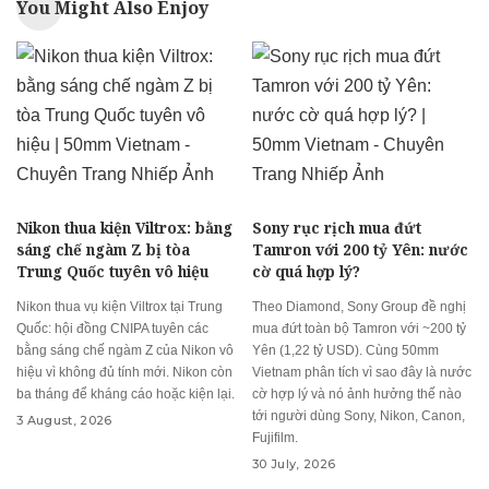
You Might Also Enjoy
Nikon thua kiện Viltrox: bằng
Sony rục rịch mua đứt
sáng chế ngàm Z bị tòa
Tamron với 200 tỷ Yên: nước
Trung Quốc tuyên vô hiệu
cờ quá hợp lý?
Nikon thua vụ kiện Viltrox tại Trung
Theo Diamond, Sony Group đề nghị
Quốc: hội đồng CNIPA tuyên các
mua đứt toàn bộ Tamron với ~200 tỷ
bằng sáng chế ngàm Z của Nikon vô
Yên (1,22 tỷ USD). Cùng 50mm
hiệu vì không đủ tính mới. Nikon còn
Vietnam phân tích vì sao đây là nước
ba tháng để kháng cáo hoặc kiện lại.
cờ hợp lý và nó ảnh hưởng thế nào
tới người dùng Sony, Nikon, Canon,
3 August, 2026
Fujifilm.
30 July, 2026