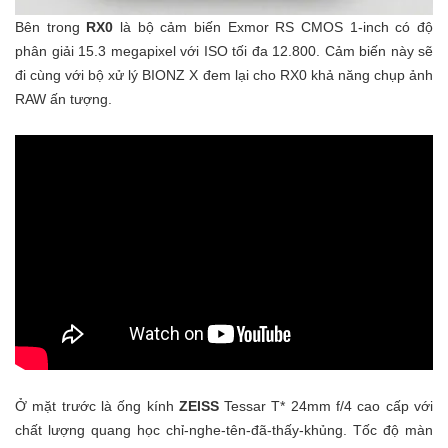
Bên trong
RX0
là bộ cảm biến Exmor RS CMOS 1-inch có độ
phân giải 15.3 megapixel với ISO tối đa 12.800. Cảm biến này sẽ
đi cùng với bộ xử lý BIONZ X đem lại cho RX0 khả năng chụp ảnh
RAW ấn tượng.
Ở mặt trước là ống kính
ZEISS
Tessar T* 24mm f/4 cao cấp với
chất lượng quang học chỉ-nghe-tên-đã-thấy-khủng. Tốc độ màn