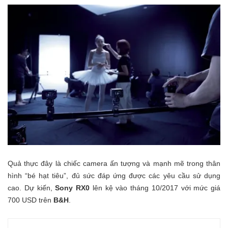
Quả thực đây là chiếc camera ấn tượng và mạnh mẽ trong thân
hình “bé hạt tiêu”, đủ sức đáp ứng được các yêu cầu sử dụng
cao. Dự kiến,
Sony RX0
lên kệ vào tháng 10/2017 với mức giá
700 USD trên
B&H
.