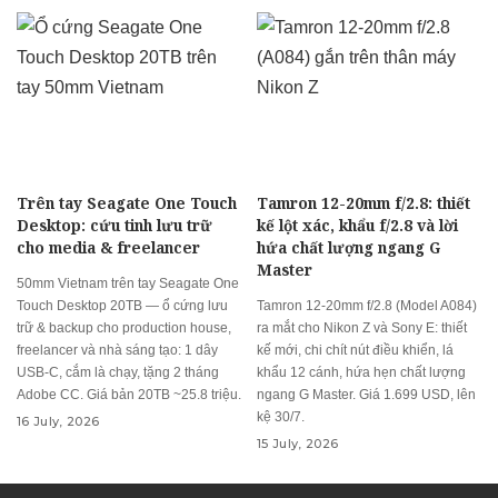
Trên tay Seagate One Touch
Tamron 12-20mm f/2.8: thiết
Desktop: cứu tinh lưu trữ
kế lột xác, khẩu f/2.8 và lời
cho media & freelancer
hứa chất lượng ngang G
Master
50mm Vietnam trên tay Seagate One
Touch Desktop 20TB — ổ cứng lưu
Tamron 12-20mm f/2.8 (Model A084)
trữ & backup cho production house,
ra mắt cho Nikon Z và Sony E: thiết
freelancer và nhà sáng tạo: 1 dây
kế mới, chi chít nút điều khiển, lá
USB-C, cắm là chạy, tặng 2 tháng
khẩu 12 cánh, hứa hẹn chất lượng
Adobe CC. Giá bản 20TB ~25.8 triệu.
ngang G Master. Giá 1.699 USD, lên
kệ 30/7.
16 July, 2026
15 July, 2026