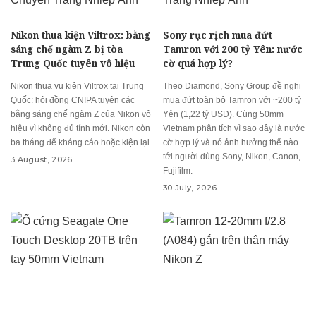
Nikon thua kiện Viltrox: bằng
Sony rục rịch mua đứt
sáng chế ngàm Z bị tòa
Tamron với 200 tỷ Yên: nước
Trung Quốc tuyên vô hiệu
cờ quá hợp lý?
Nikon thua vụ kiện Viltrox tại Trung
Theo Diamond, Sony Group đề nghị
Quốc: hội đồng CNIPA tuyên các
mua đứt toàn bộ Tamron với ~200 tỷ
bằng sáng chế ngàm Z của Nikon vô
Yên (1,22 tỷ USD). Cùng 50mm
hiệu vì không đủ tính mới. Nikon còn
Vietnam phân tích vì sao đây là nước
ba tháng để kháng cáo hoặc kiện lại.
cờ hợp lý và nó ảnh hưởng thế nào
tới người dùng Sony, Nikon, Canon,
3 August, 2026
Fujifilm.
30 July, 2026