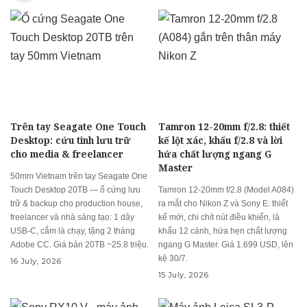
Trên tay Seagate One Touch
Tamron 12-20mm f/2.8: thiết
Desktop: cứu tinh lưu trữ
kế lột xác, khẩu f/2.8 và lời
cho media & freelancer
hứa chất lượng ngang G
Master
50mm Vietnam trên tay Seagate One
Touch Desktop 20TB — ổ cứng lưu
Tamron 12-20mm f/2.8 (Model A084)
trữ & backup cho production house,
ra mắt cho Nikon Z và Sony E: thiết
freelancer và nhà sáng tạo: 1 dây
kế mới, chi chít nút điều khiển, lá
USB-C, cắm là chạy, tặng 2 tháng
khẩu 12 cánh, hứa hẹn chất lượng
Adobe CC. Giá bản 20TB ~25.8 triệu.
ngang G Master. Giá 1.699 USD, lên
kệ 30/7.
16 July, 2026
15 July, 2026