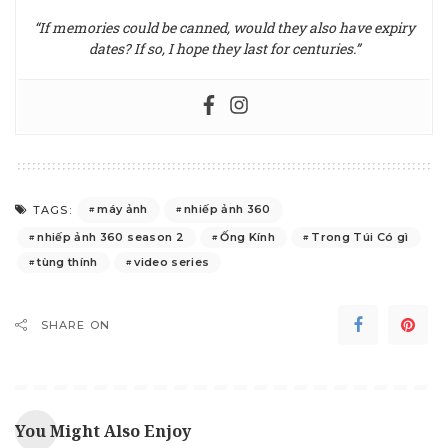
“If memories could be canned, would they also have expiry
dates? If so, I hope they last for centuries.”
máy ảnh
nhiếp ảnh 360
TAGS:
nhiếp ảnh 360 season 2
Ống Kính
Trong Túi Có gì
tùng thính
video series
SHARE ON
You Might Also Enjoy