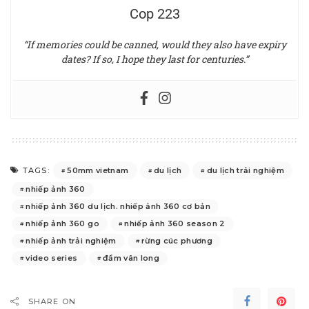
Cop 223
“If memories could be canned, would they also have expiry
dates? If so, I hope they last for centuries.”
50mm vietnam
du lịch
du lịch trải nghiệm
TAGS:
nhiếp ảnh 360
nhiếp ảnh 360 du lịch. nhiếp ảnh 360 cơ bản
nhiếp ảnh 360 go
nhiếp ảnh 360 season 2
nhiếp ảnh trải nghiệm
rừng cúc phương
video series
đầm vân long
SHARE ON