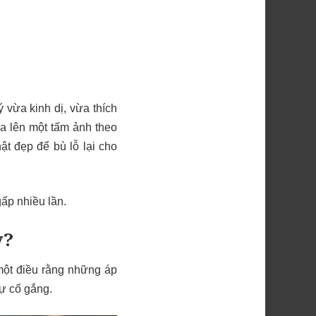
 vừa kinh dị, vừa thích
ưa lên một tấm ảnh theo
ật đẹp để bù lỗ lại cho
ấp nhiều lần.
y?
 một điều rằng những áp
sự cố gắng.