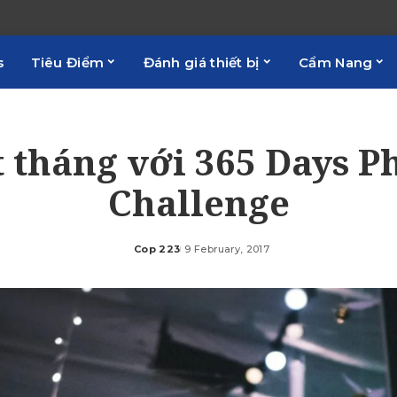
s
Tiêu Điểm
Đánh giá thiết bị
Cẩm Nang
 tháng với 365 Days P
Challenge
Cop 223
9 February, 2017
Posted
by