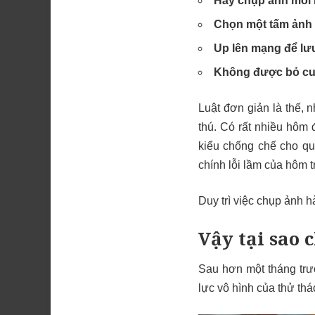
Hãy chụp ảnh mỗi 
Chọn một tấm ảnh 
Up lên mạng để lưu
Không được bỏ cu
Luật đơn giản là thế, 
thú. Có rất nhiều hôm 
kiểu chống chế cho qua
chính lỗi lầm của hôm t
Duy trì việc chụp ảnh 
Vậy tại sao 
Sau hơn một tháng trư
lực vô hình của thử th