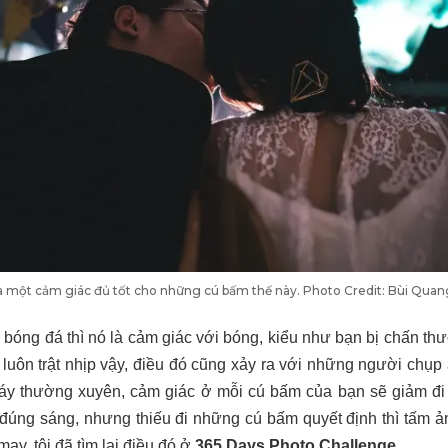
à một cảm giác đủ tốt cho những cú bấm thế này. Photo Credit: Bùi Qua
bóng đá thì nó là cảm giác với bóng, kiểu như bạn bị chấn t
thì luôn trật nhịp vậy, điều đó cũng xảy ra với những người chụ
áy thường xuyên, cảm giác ở mỗi cú bấm của bạn sẽ giảm đi
 đúng sáng, nhưng thiếu đi những cú bấm quyết định thì tấm ả
ay, tôi đã tìm lại điều đó ở
365 Days Photo Challenge
.