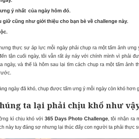
ngày.
ưng ý nhất của ngày hôm đó.
 giữ cũng như giới thiệu cho bạn bè về challenge này.
ộc.
nhưng thực sự áp lực mỗi ngày phải chụp ra một tấm ảnh ưng ý
đến tận cuối ngày, tôi vẫn rất áy náy với chính mình vì phải đ
 ngày, và thế là hôm sau lại tìm cách chụp ra một tấm ảnh th
rước.
hàng ngày đã khó, chụp được tấm ưng ý mỗi ngày còn khó hơn g
chúng ta lại phải chịu khổ như vậ
ờng kì chịu khó với
365 Days Photo Challenge
, tôi nhận ra
ách này tuy đáng sợ nhưng lại thúc đẩy con người ta phải thực 