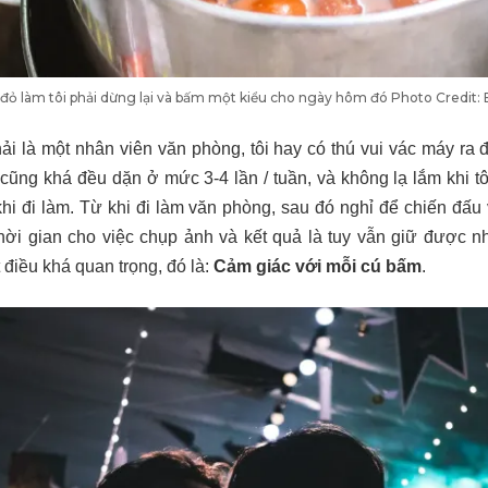
đỏ làm tôi phải dừng lại và bấm một kiểu cho ngày hôm đó Photo Credit:
ải là một nhân viên văn phòng, tôi hay có thú vui vác máy r
ng khá đều dặn ở mức 3-4 lần / tuần, và không lạ lắm khi tô
hi đi làm. Từ khi đi làm văn phòng, sau đó nghỉ để chiến đấu
hời gian cho việc chụp ảnh và kết quả là tuy vẫn giữ được n
t điều khá quan trọng, đó là:
C
ảm giác với mỗi cú bấm
.