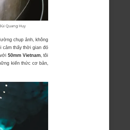
 Bùi Quang Huy
a đường chụp ảnh, không
i cảm thấy thời gian đó
 với
50mm Vietnam
, tôi
hững kiến thức cơ bản,