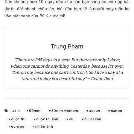
Còn khoảng hơn 10 ngày nữa cho các bạn sáng tác và nộp bài
dự thi đó! nhanh chân lên, biết đâu bạn sẽ là người may mắn lọt
vào mắt xanh của BGK cuộc thi!
Trung Pham
“There are 365 days in a year. But there are only 2 days,
when one cannot do anything. Yesterday, because it’s over.
Tomorrow, because one can’t control it. So I live a day at a
time and today is a beautiful day” – Celine Dion
50mm
50mm vietnam
asean
canon
TAGS:
cuộc thi
cuộc thi ảnh
eu
eu-asean
europe
nhiếp ảnh