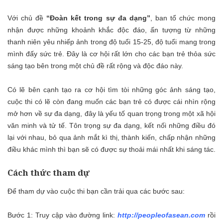
Với chủ đề
“Đoàn kết trong sự đa dạng”
, ban tổ chức mong
nhận được những khoảnh khắc độc đáo, ấn tượng từ những
thanh niên yêu nhiếp ảnh trong độ tuổi 15-25, độ tuổi mang trong
mình đấy sức trẻ. Đây là cơ hội rất lớn cho các bạn trẻ thỏa sức
sáng tạo bên trong một chủ đề rất rộng và độc đáo này.
Có lẽ bên cạnh tạo ra cơ hội tìm tòi những góc ảnh sáng tạo,
cuộc thi có lẽ còn đang muốn các bạn trẻ có được cái nhìn rộng
mở hơn về sự đa dạng, đây là yếu tố quan trọng trong một xã hội
văn minh và tử tế. Tôn trọng sự đa dạng, kết nối những điều đó
lại với nhau, bỏ qua ảnh mắt kì thị, thành kiến, chấp nhận những
điều khác mình thì bạn sẽ có được sự thoải mái nhất khi sáng tác.
Cách thức tham dự
Để tham dự vào cuộc thi bạn cần trải qua các bước sau:
Bước 1: Truy cập vào đường link:
http://peopleofasean.com
rồi