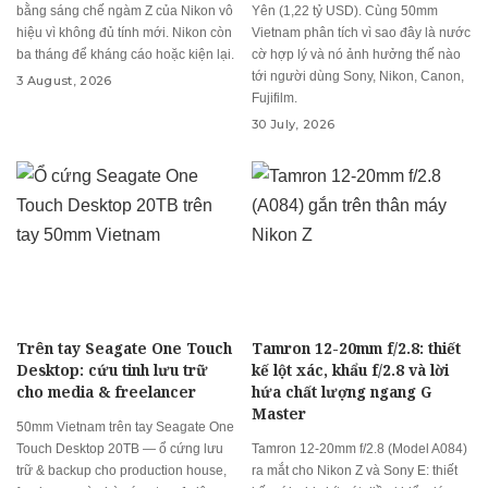
bằng sáng chế ngàm Z của Nikon vô
Yên (1,22 tỷ USD). Cùng 50mm
hiệu vì không đủ tính mới. Nikon còn
Vietnam phân tích vì sao đây là nước
ba tháng để kháng cáo hoặc kiện lại.
cờ hợp lý và nó ảnh hưởng thế nào
tới người dùng Sony, Nikon, Canon,
3 August, 2026
Fujifilm.
30 July, 2026
Trên tay Seagate One Touch
Tamron 12-20mm f/2.8: thiết
Desktop: cứu tinh lưu trữ
kế lột xác, khẩu f/2.8 và lời
cho media & freelancer
hứa chất lượng ngang G
Master
50mm Vietnam trên tay Seagate One
Touch Desktop 20TB — ổ cứng lưu
Tamron 12-20mm f/2.8 (Model A084)
trữ & backup cho production house,
ra mắt cho Nikon Z và Sony E: thiết