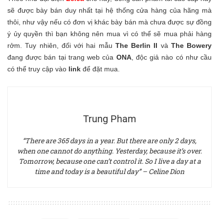
sẽ được bày bán duy nhất tại hệ thống cửa hàng của hãng mà
thôi, như vậy nếu có đơn vị khác bày bán mà chưa được sự đồng
ý ủy quyền thì bạn không nên mua vì có thể sẽ mua phải hàng
rởm. Tuy nhiên, đối với hai mẫu
The Berlin II
và
The Bowery
đang được bán tại trang web của
ONA
, độc giả nào có như cầu
có thể truy cập vào
link
để đặt mua.
Trung Pham
“There are 365 days in a year. But there are only 2 days,
when one cannot do anything. Yesterday, because it’s over.
Tomorrow, because one can’t control it. So I live a day at a
time and today is a beautiful day” – Celine Dion