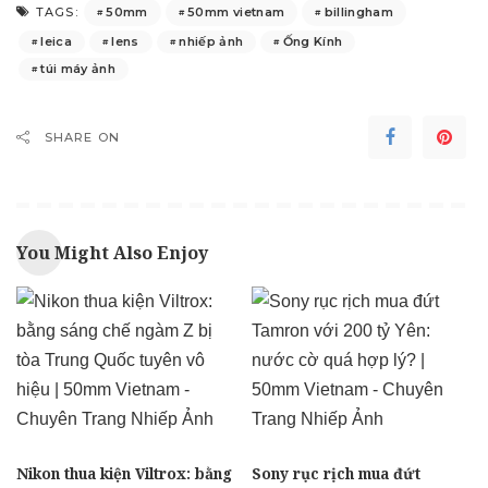
50mm
50mm vietnam
billingham
TAGS:
leica
lens
nhiếp ảnh
Ống Kính
túi máy ảnh
SHARE ON
You Might Also Enjoy
Nikon thua kiện Viltrox: bằng
Sony rục rịch mua đứt