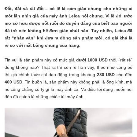
Đắt, đắt và rất đắt – có lẽ là cảm giác chung cho những ai
một lần nhìn giá của máy ảnh Leica nói chung. Vì lẽ đó, ước
mơ sở hữu được nốt ruồi đỏ duyên dáng của biết bao người
đã trở nên không hề đơn giản chút nào. Tuy nhiên, Leica đã
rất “nhân văn” khi đưa ra dòng sản phẩm mới, có giá khá là
rẻ so với mặt bằng chung của hãng.
Tin vui là sản phẩm này có mức giá
dưới 1000 USD
thôi, “rất rẻ”
đúng không nào? Thật ra thì còn rẻ hơn vậy, theo như công bố
thì giá chính thức chỉ dao động trong khoảng
280 USD
cho đến
400 USD
. Tin buồn là, sản phẩm này không phải là ống kính, mà
nó cũng chẳng có tý gì là máy ảnh cả. Và điều tôi đang muốn nói
đến đó chính là những chiếc túi máy ảnh.