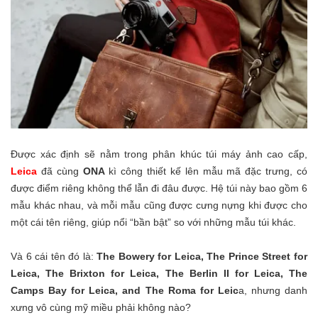
Được xác định sẽ nằm trong phân khúc túi máy ảnh cao cấp,
Leica
đã cùng
ONA
kì công thiết kế lên mẫu mã đặc trưng, có
được điểm riêng không thể lẫn đi đâu được. Hệ túi này bao gồm 6
mẫu khác nhau, và mỗi mẫu cũng được cưng nựng khi được cho
một cái tên riêng, giúp nổi “bần bật” so với những mẫu túi khác.
Và 6 cái tên đó là:
The Bowery for Leica, The Prince Street for
Leica, The Brixton for Leica, The Berlin II for Leica, The
Camps Bay for Leica, and The Roma for Leic
a, nhưng danh
xưng vô cùng mỹ miều phải không nào?