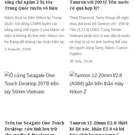
sáng chế ngàm Z bị tòa
Tamron với 200 tỷ Yên: nước
Trung Quốc tuyên vô hiệu
cờ quá hợp lý?
Nikon thua vụ kiện Viltrox tại Trung
Theo Diamond, Sony Group đề nghị
Quốc: hội đồng CNIPA tuyên các
mua đứt toàn bộ Tamron với ~200 tỷ
bằng sáng chế ngàm Z của Nikon vô
Yên (1,22 tỷ USD). Cùng 50mm
hiệu vì không đủ tính mới. Nikon còn
Vietnam phân tích vì sao đây là nước
ba tháng để kháng cáo hoặc kiện lại.
cờ hợp lý và nó ảnh hưởng thế nào
tới người dùng Sony, Nikon, Canon,
3 August, 2026
Fujifilm.
30 July, 2026
Trên tay Seagate One Touch
Tamron 12-20mm f/2.8: thiết
Desktop: cứu tinh lưu trữ
kế lột xác, khẩu f/2.8 và lời
cho media & freelancer
hứa chất lượng ngang G