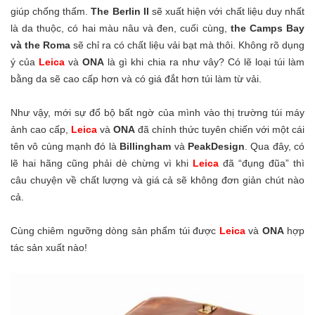
giúp chống thấm.
The Berlin II
sẽ xuất hiện với chất liệu duy nhất
là da thuộc, có hai màu nâu và đen, cuối cùng,
the Camps Bay
và the Roma
sẽ chỉ ra có chất liệu vải bạt mà thôi. Không rõ dụng
ý của
Leica
và
ONA
là gì khi chia ra như vây? Có lẽ loại túi làm
bằng da sẽ cao cấp hơn và có giá đắt hơn túi làm từ vải.
Như vậy, mới sự đổ bộ bất ngờ của mình vào thị trường túi máy
ảnh cao cấp,
Leica
và
ONA
đã chính thức tuyên chiến với một cái
tên vô cùng mạnh đó là
Billingham
và
PeakDesign
. Qua đây, có
lẽ hai hãng cũng phải dè chừng vì khi
Leica
đã “đụng đũa” thì
câu chuyện về chất lượng và giá cả sẽ không đơn giản chút nào
cả.
Cùng chiêm ngưỡng dòng sản phẩm túi được
Leica
và
ONA
hợp
tác sản xuất nào!