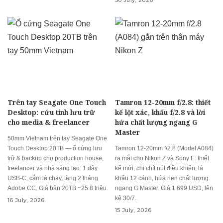
30 July, 2026
Trên tay Seagate One Touch
Tamron 12-20mm f/2.8: thiết
Desktop: cứu tinh lưu trữ
kế lột xác, khẩu f/2.8 và lời
cho media & freelancer
hứa chất lượng ngang G
Master
50mm Vietnam trên tay Seagate One
Touch Desktop 20TB — ổ cứng lưu
Tamron 12-20mm f/2.8 (Model A084)
trữ & backup cho production house,
ra mắt cho Nikon Z và Sony E: thiết
freelancer và nhà sáng tạo: 1 dây
kế mới, chi chít nút điều khiển, lá
USB-C, cắm là chạy, tặng 2 tháng
khẩu 12 cánh, hứa hẹn chất lượng
Adobe CC. Giá bản 20TB ~25.8 triệu.
ngang G Master. Giá 1.699 USD, lên
kệ 30/7.
16 July, 2026
15 July, 2026