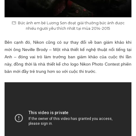
Bức ảnh em bé Lương Sơn đoạt giải thưởng bức ảnh được
nhiều người yêu thích nhất tại mùa 2014-2015
Bên cạnh đó, Nikon cũng có sự thay đổi về ban giám khảo khi
mời ông Neville Brody – Một nhà thiết kế nghệ thuật nổi tiếng tại
Anh – đóng vai trò làm trưởng ban giám khảo của cuộc thi lần
này, đồng thời là nhà thiết kế cho logo Nikon Photo Contest phiên
bản mới đầy trẻ trung hơn so với cuộc thi trước.