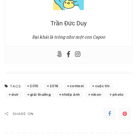
Trần Đức Duy
Đại khái là trông như một con Capoo
2015
2016
contest
cuộc thi
TAGS:
dslr
giải thưởng
nhiếp ảnh
nikon
photo
SHARE ON