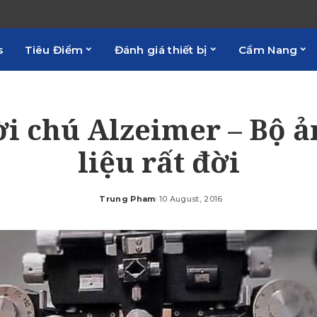
s
Tiêu Điểm
Đánh giá thiết bị
Cẩm Nang
i chú Alzeimer – Bộ ả
liệu rất đời
Trung Pham
10 August, 2016
Posted
by