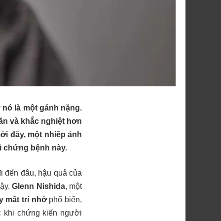
 nó là một gánh nặng.
ăn và khắc nghiệt hơn
ới đây, một nhiếp ảnh
ải chứng bệnh này.
đi đến đâu, hậu quả của
vậy.
Glenn Nishida
, một
 mất trí nhớ
phổ biến,
c khi chứng kiến người