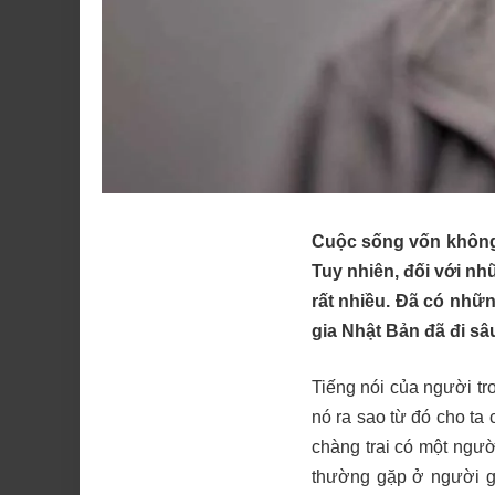
Cuộc sống vốn không 
Tuy nhiên, đối với n
rất nhiều. Đã có nhữ
gia Nhật Bản đã đi s
Tiếng nói của người tr
nó ra sao từ đó cho ta 
chàng trai có một ng
thường gặp ở người gi