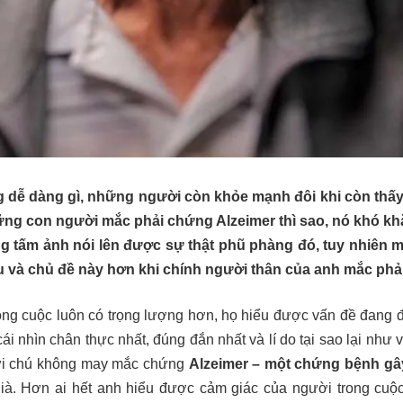
dễ dàng gì, những người còn khỏe mạnh đôi khi còn thấy
hững con người mắc phải chứng Alzeimer thì sao, nó khó kh
ng tấm ảnh nói lên được sự thật phũ phàng đó, tuy nhiên m
âu và chủ đề này hơn khi chính người thân của anh mắc ph
ong cuộc luôn có trọng lượng hơn, họ hiểu được vấn đề đang 
cái nhìn chân thực nhất, đúng đắn nhất và lí do tại sao lại như 
ười chú không may mắc chứng
Alzeimer – một chứng bệnh gây
à. Hơn ai hết anh hiểu được cảm giác của người trong cuộ