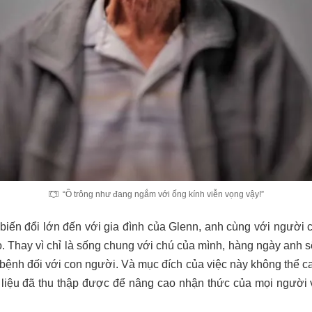
“Ồ trông như đang ngắm với ống kính viễn vọng vậy!”
biến đổi lớn đến với gia đình của Glenn, anh cùng với người 
. Thay vì chỉ là sống chung với chú của mình, hàng ngày anh s
ệnh đối với con người. Và mục đích của việc này không thể ca
 liệu đã thu thập được để nâng cao nhận thức của mọi người 