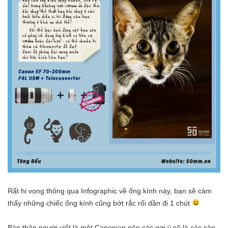
Rất hi vọng thông qua Infographic về ống kính này, bạn sẽ cảm
thấy những chiếc ống kính cũng bớt rắc rối dần đi 1 chút
Bản thân người viết là một Canonian nên các gợi ý sẽ là các sản