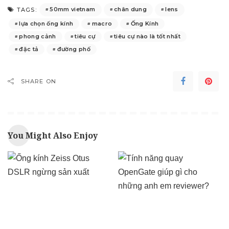
50mm vietnam
chân dung
lens
TAGS:
lựa chọn ống kính
macro
Ống Kính
phong cảnh
tiêu cự
tiêu cự nào là tốt nhất
đặc tả
đường phố
SHARE ON
You Might Also Enjoy