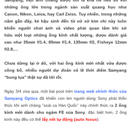
Samyang, một anh chàng được coi là khá trẻ nếu so với
những ông lớn trong ngành sản xuất quang học như
Canon, Nikon, Leica, hay Carl Zeiss. Tuy nhiên, trong những
năm gần đây, kẻ hậu sinh đến từ xứ sở kim chi này luôn
khiến người chơi ảnh và video phải quan tâm khi sở
hữu một loạt những ống kính chất lượng, được đánh giá
cao như 35mm f/1.4, 85mm f/1.4, 135mm f/2, Fisheye 12mm
f/2.8,…
Chưa dừng lại ở đó, với hai ống kính mới nhất vừa được
công bố, nhiều người dự đoán có lẽ thời điểm Samyang
“bung lụa” thật sự đã tới rồi.
Ngày 3/4 vừa qua, một bài post trên
trang web chính thức của
Samyang Optics
đã khiến con tim người dùng Sony phải thổn
thức khi anh chàng “soái ca Hàn Quốc” này chính thức ra
2 ống
kính mới dành cho ngàm FE của Sony
, đặc biệt hơn, 2 ống
kính này đều có thể
lấy nét tự động (auto focus
).