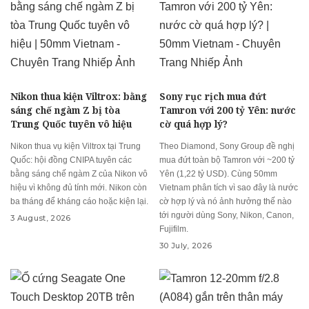
Nikon thua kiện Viltrox: bằng
Sony rục rịch mua đứt
sáng chế ngàm Z bị tòa
Tamron với 200 tỷ Yên: nước
Trung Quốc tuyên vô hiệu
cờ quá hợp lý?
Nikon thua vụ kiện Viltrox tại Trung
Theo Diamond, Sony Group đề nghị
Quốc: hội đồng CNIPA tuyên các
mua đứt toàn bộ Tamron với ~200 tỷ
bằng sáng chế ngàm Z của Nikon vô
Yên (1,22 tỷ USD). Cùng 50mm
hiệu vì không đủ tính mới. Nikon còn
Vietnam phân tích vì sao đây là nước
ba tháng để kháng cáo hoặc kiện lại.
cờ hợp lý và nó ảnh hưởng thế nào
tới người dùng Sony, Nikon, Canon,
3 August, 2026
Fujifilm.
30 July, 2026