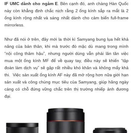
IF UMC dành cho ngàm E
. Bên cạnh đó, anh chàng Hàn Quốc
này còn khẳng định chắc nịch rằng 2 ống kính sắp ra mắt là 2
ống kính rộng nhất và sáng nhất dành cho cảm biến full-frame
mirrorless.
Như đã nói ở trên, đây mới la thời kì Samyang bung lụa hết khả
năng của bản thân, khi mà trước đó mặc dù mang trong mình
“nội công thâm hậu”, nhưng người dùng vẫn phải lăn tăn việc
mua một ống kính MF để về quay tay, điều này sẽ khiến “tập
đoàn làm dịch vụ” sẽ gặp rất nhiều khó khăn và không mấy khả
thi. Việc sản xuất ống kính AF này đã mở rộng hơn nữa giới hạn
sản xuất và công chúng mục tiêu của Samyang, giúp hãng ngày
càng có chỗ đứng vững chắc trên thị trường nhiếp ảnh đương
đại.