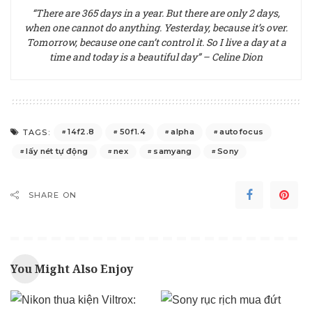
“There are 365 days in a year. But there are only 2 days,
when one cannot do anything. Yesterday, because it’s over.
Tomorrow, because one can’t control it. So I live a day at a
time and today is a beautiful day” – Celine Dion
14f2.8
50f1.4
alpha
autofocus
TAGS:
lấy nét tự động
nex
samyang
Sony
SHARE ON
You Might Also Enjoy