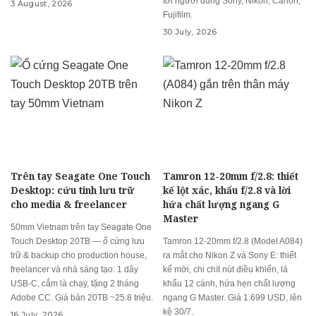
tới người dùng Sony, Nikon, Canon,
3 August, 2026
Fujifilm.
30 July, 2026
Trên tay Seagate One Touch
Tamron 12-20mm f/2.8: thiết
Desktop: cứu tinh lưu trữ
kế lột xác, khẩu f/2.8 và lời
cho media & freelancer
hứa chất lượng ngang G
Master
50mm Vietnam trên tay Seagate One
Touch Desktop 20TB — ổ cứng lưu
Tamron 12-20mm f/2.8 (Model A084)
trữ & backup cho production house,
ra mắt cho Nikon Z và Sony E: thiết
freelancer và nhà sáng tạo: 1 dây
kế mới, chi chít nút điều khiển, lá
USB-C, cắm là chạy, tặng 2 tháng
khẩu 12 cánh, hứa hẹn chất lượng
Adobe CC. Giá bản 20TB ~25.8 triệu.
ngang G Master. Giá 1.699 USD, lên
kệ 30/7.
16 July, 2026