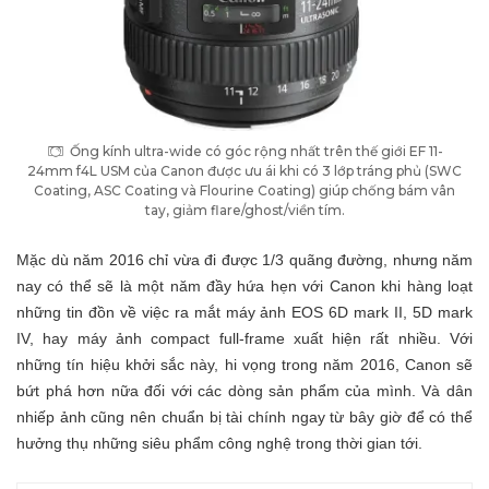
Ống kính ultra-wide có góc rộng nhất trên thế giới EF 11-
24mm f4L USM của Canon được ưu ái khi có 3 lớp tráng phủ (SWC
Coating, ASC Coating và Flourine Coating) giúp chống bám vân
tay, giảm flare/ghost/viền tím.
Mặc dù năm 2016 chỉ vừa đi được 1/3 quãng đường, nhưng năm
nay có thể sẽ là một năm đầy hứa hẹn với Canon khi hàng loạt
những tin đồn về việc ra mắt máy ảnh EOS 6D mark II, 5D mark
IV, hay máy ảnh compact full-frame xuất hiện rất nhiều. Với
những tín hiệu khởi sắc này, hi vọng trong năm 2016, Canon sẽ
bứt phá hơn nữa đối với các dòng sản phẩm của mình. Và dân
nhiếp ảnh cũng nên chuẩn bị tài chính ngay từ bây giờ để có thể
hưởng thụ những siêu phẩm công nghệ trong thời gian tới.