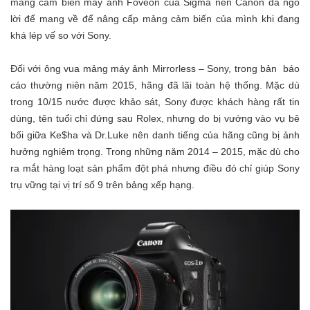
mảng cảm biến máy ảnh Foveon của Sigma nên Canon đã ngỏ
lời để mang về để nâng cấp mảng cảm biến của mình khi đang
khá lép vế so với Sony.
Đối với ông vua mảng máy ảnh Mirrorless – Sony, trong bản báo
cáo thường niên năm 2015, hãng đã lãi toàn hệ thống. Mặc dù
trong 10/15 nước được khảo sát, Sony được khách hàng rất tin
dùng, tên tuổi chỉ đứng sau Rolex, nhưng do bị vướng vào vụ bê
bối giữa Ke$ha và Dr.Luke nên danh tiếng của hãng cũng bị ảnh
hưởng nghiêm trọng. Trong những năm 2014 – 2015, mặc dù cho
ra mắt hàng loạt sản phẩm đột phá nhưng điều đó chỉ giúp Sony
trụ vững tại vị trí số 9 trên bảng xếp hạng.