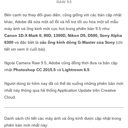
RAW 9.5
Bên cạnh sự thay đổi giao diện, cũng giống với các bản cập nhật
khác, Adobe đã sửa một số lỗi và hỗ trợ tối ưu hóa một số mẫu
máy ảnh và ống kinh mới cực hot trong phiên bản 9.5 như:
Canon 1D-X Mark II, 80D, 1300D, Nikon D5, D500, Sony Alpha
6300
và đặc biệt là
các ống kính dòng G-Master của Sony
(chi
tiết xin xem ở cuối bài).
Ngoài Camera Raw 9.5, Adobe cũng đồng thời đưa ra bản cập
nhật
Photoshop CC 2015.5
và
Lightroom 6.5
.
Người dùng từ hôm nay đã có thể tải xuống những phiên bản mới
nhất này thông qua hệ thống Application Update trên Creative
Cloud.
Danh sách chi tiết các máy ảnh và ống kính được cập nhật trong
phiên bản mới nhất này: