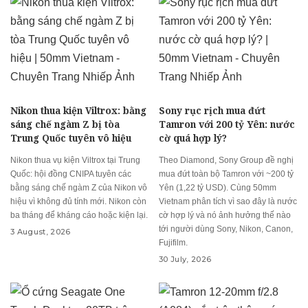
Nikon thua kiện Viltrox: bằng
Sony rục rịch mua đứt
sáng chế ngàm Z bị tòa
Tamron với 200 tỷ Yên: nước
Trung Quốc tuyên vô hiệu
cờ quá hợp lý?
Nikon thua vụ kiện Viltrox tại Trung
Theo Diamond, Sony Group đề nghị
Quốc: hội đồng CNIPA tuyên các
mua đứt toàn bộ Tamron với ~200 tỷ
bằng sáng chế ngàm Z của Nikon vô
Yên (1,22 tỷ USD). Cùng 50mm
hiệu vì không đủ tính mới. Nikon còn
Vietnam phân tích vì sao đây là nước
ba tháng để kháng cáo hoặc kiện lại.
cờ hợp lý và nó ảnh hưởng thế nào
tới người dùng Sony, Nikon, Canon,
3 August, 2026
Fujifilm.
30 July, 2026