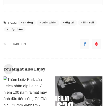
analog
cuộn phim
digital
film roll
TAGS:
máy phim
SHARE ON
You Might Also Enjoy