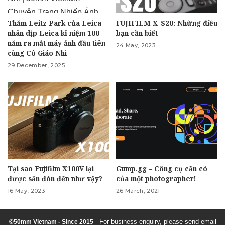
Thăm Leitz Park của Leica
FUJIFILM X-S20: Những điều
nhân dịp Leica kỉ niệm 100
bạn cần biết
năm ra mắt máy ảnh đầu tiên
24 May, 2023
cùng Cô Giáo Nhi
29 December, 2025
Tại sao Fujifilm X100V lại
Gump.gg – Công cụ cần có
được săn đón đến như vậy?
của một photographer!
16 May, 2023
26 March, 2021
- For business enquiry, please send email
©50mm Vietnam - Since 2015