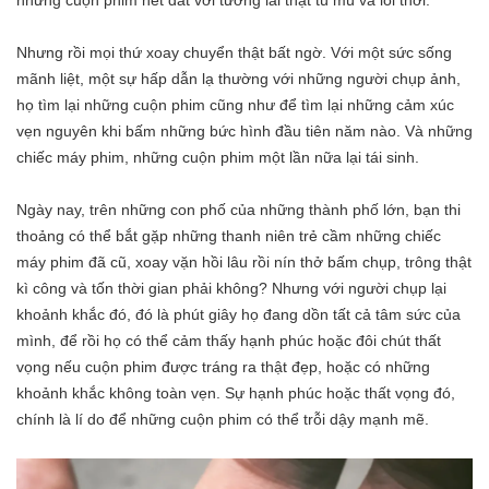
những cuộn phim hết đát với tương lai thật tù mù và lỗi thời.
Nhưng rồi mọi thứ xoay chuyển thật bất ngờ. Với một sức sống
mãnh liệt, một sự hấp dẫn lạ thường với những người chụp ảnh,
họ tìm lại những cuộn phim cũng như để tìm lại những cảm xúc
vẹn nguyên khi bấm những bức hình đầu tiên năm nào. Và những
chiếc máy phim, những cuộn phim một lần nữa lại tái sinh.
Ngày nay, trên những con phố của những thành phố lớn, bạn thi
thoảng có thể bắt gặp những thanh niên trẻ cầm những chiếc
máy phim đã cũ, xoay vặn hồi lâu rồi nín thở bấm chụp, trông thật
kì công và tốn thời gian phải không? Nhưng với người chụp lại
khoảnh khắc đó, đó là phút giây họ đang dồn tất cả tâm sức của
mình, để rồi họ có thể cảm thấy hạnh phúc hoặc đôi chút thất
vọng nếu cuộn phim được tráng ra thật đẹp, hoặc có những
khoảnh khắc không toàn vẹn. Sự hạnh phúc hoặc thất vọng đó,
chính là lí do để những cuộn phim có thể trỗi dậy mạnh mẽ.