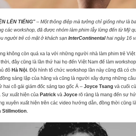
N LÊN TIẾNG”
– Một thông điệp mà tưởng chỉ giống như là b
ong các workshop, đã được nhóm làm phim lẫy lừng đến từ Mỹ 
iều người trẻ có mặt ở khách sạn
InterContinental
hai ngày 16 v
ũng không còn quá xa lạ với những người nhà làm phim trẻ Việ
hời, đây cũng là lần thứ hai họ đến Việt Nam để làm workshop,
thủ đô
Hà Nội
. Đội hình tổ chức workshop lần này cũng đã có chú
đồng sáng lập của hãng và cũng là người xây dựng những câu 
ứ hai cô gái giám đốc sáng tạo gốc Á –
Joyce Tsang
và cuối cù
. Sự xuất hiện của
Patrick
và
Joyce
rõ ràng là mang đến sự hứ
ờng xuyên xuất hiện trên các video hướng dẫn, đồng thời cũng l
a
Stillmotion
.