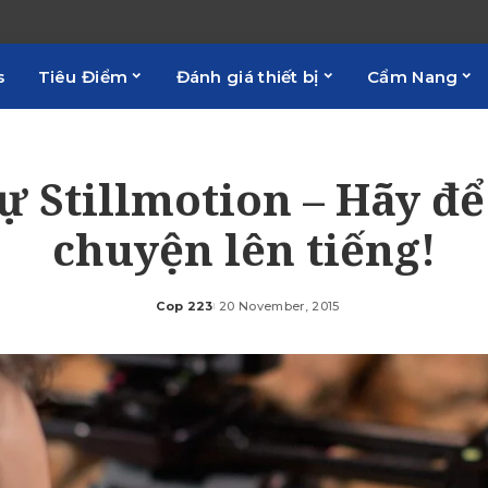
s
Tiêu Điểm
Đánh giá thiết bị
Cẩm Nang
sự Stillmotion – Hãy để
chuyện lên tiếng!
Cop 223
20 November, 2015
Posted
by