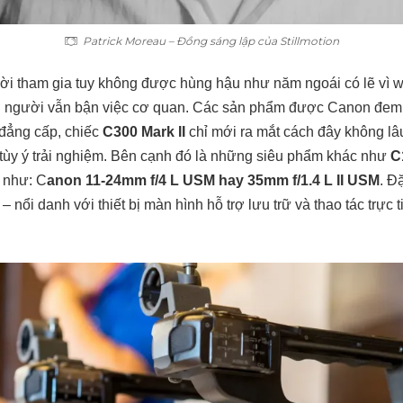
Patrick Moreau – Đồng sáng lập của Stillmotion
i tham gia tuy không được hùng hậu như năm ngoái có lẽ vì 
u người vẫn bận việc cơ quan. Các sản phẩm được Canon đem r
 đẳng cấp, chiếc
C300 Mark II
chỉ mới ra mắt cách đây không lâ
tùy ý trải nghiệm. Bên cạnh đó là những siêu phẩm khác như
C
 như: C
anon 11-24mm f/4 L USM hay 35mm f/1.4 L II USM
. Đ
– nổi danh với thiết bị màn hình hỗ trợ lưu trữ và thao tác trực t
.