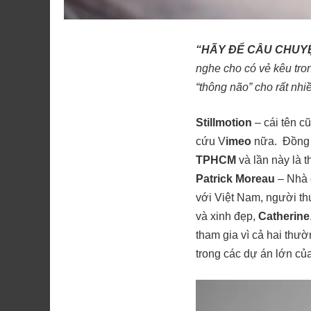
“HÃY ĐỂ CÂU CHUYỆ
nghe cho có vẻ kêu tr
“thông não” cho rất nh
Stillmotion
– cái tên c
cứu V
imeo
nữa. Đồng t
TPHCM
và lần này là 
Patrick Moreau
– Nhà 
với Việt Nam, người th
và xinh đẹp,
Catherine
tham gia vì cả hai thư
trong các dự án lớn củ