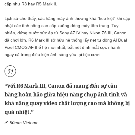
cấp như R3 hay R5 Mark II.
Lịch sử cho thấy, các hãng máy ảnh thường khá “keo kiệt” khi cập
nhật các tính năng cao cấp xuống dòng máy tầm trung. Tuy
nhiên, đứng trước sức ép từ
Sony A7 IV
hay
Nikon Z6 III
, Canon
đã chơi lớn. R6 Mark III sở hữu hệ thống lấy nét tự động AI Dual
Pixel CMOS AF thế hệ mới nhất, bắt nét dính mắt cực nhanh
ngay cả trong điều kiện ánh sáng yếu tại tiệc cưới.
“Với R6 Mark III, Canon đã mang đến sự cân
bằng hoàn hảo giữa hiệu năng chụp ảnh tĩnh và
khả năng quay video chất lượng cao mà không bị
quá nhiệt.”
50mm Vietnam