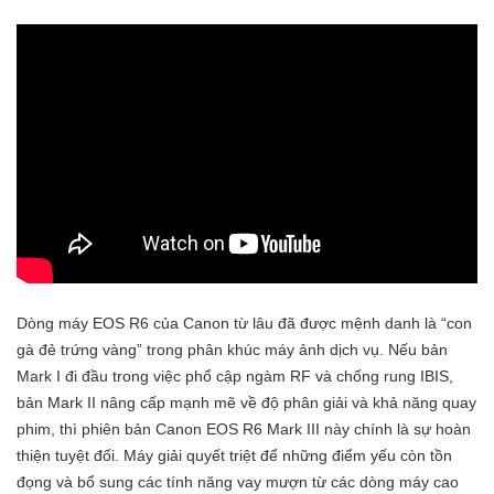
Dòng máy EOS R6 của Canon từ lâu đã được mệnh danh là “con
gà đẻ trứng vàng” trong phân khúc máy ảnh dịch vụ. Nếu bản
Mark I đi đầu trong việc phổ cập ngàm RF và chống rung IBIS,
bản Mark II nâng cấp mạnh mẽ về độ phân giải và khả năng quay
phim, thì phiên bản Canon EOS R6 Mark III này chính là sự hoàn
thiện tuyệt đối. Máy giải quyết triệt để những điểm yếu còn tồn
đọng và bổ sung các tính năng vay mượn từ các dòng máy cao