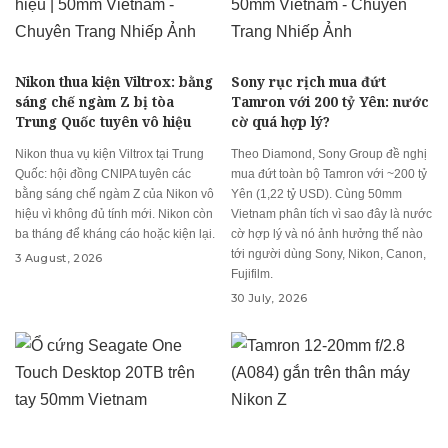
Nikon thua kiện Viltrox: bằng
Sony rục rịch mua đứt
sáng chế ngàm Z bị tòa
Tamron với 200 tỷ Yên: nước
Trung Quốc tuyên vô hiệu
cờ quá hợp lý?
Nikon thua vụ kiện Viltrox tại Trung
Theo Diamond, Sony Group đề nghị
Quốc: hội đồng CNIPA tuyên các
mua đứt toàn bộ Tamron với ~200 tỷ
bằng sáng chế ngàm Z của Nikon vô
Yên (1,22 tỷ USD). Cùng 50mm
hiệu vì không đủ tính mới. Nikon còn
Vietnam phân tích vì sao đây là nước
ba tháng để kháng cáo hoặc kiện lại.
cờ hợp lý và nó ảnh hưởng thế nào
tới người dùng Sony, Nikon, Canon,
3 August, 2026
Fujifilm.
30 July, 2026