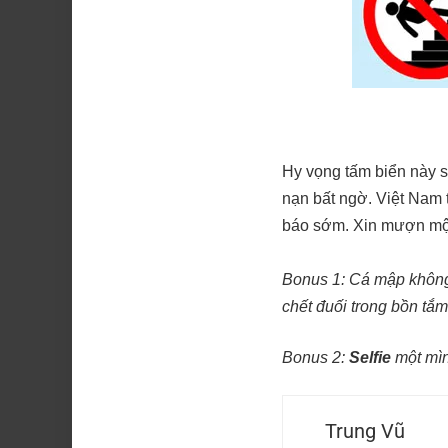
Hy vọng tấm biển này 
nạn bất ngờ. Việt Nam
báo sớm. Xin mượn một
Bonus 1: Cá mập không
chết đuối trong bồn tắ
Bonus 2:
Selfie
một mìn
Trung Vũ