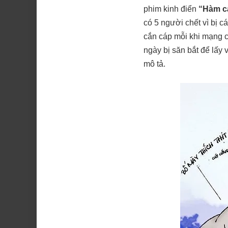
phim kinh điển
“Hàm c
có 5 người chết vì bị 
cắn cáp mỗi khi mạng ch
ngày bị săn bắt để lấy
mô tả.