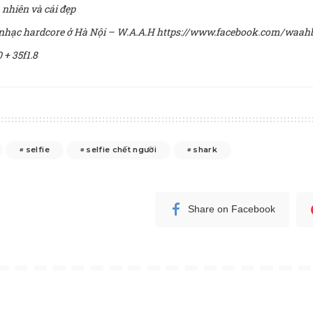
 nhiên và cái đẹp
 nhạc hardcore ở Hà Nội – W.A.A.H https://www.facebook.com/waa
 + 35f1.8
selfie
selfie chết người
shark
Share on Facebook