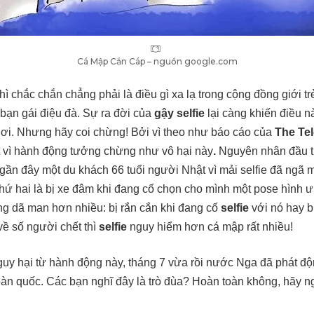
Cá Mập Cắn Cáp – nguồn google.com
hì chắc chắn chẳng phải là điều gì xa lạ trong cộng đồng giới tr
c bạn gái điệu đà. Sự ra đời của
gậy selfie
lại càng khiến điều nà
nơi. Nhưng hãy coi chừng! Bởi vì theo như báo cáo của
The Te
t vì hành động tưởng chừng như vô hại này
.
Nguyên nhân đầu ti
 gần đây
một du khách 66 tuổi người Nhật vì mải selfie đã ngã
ứ hai là bị xe đâm khi đang cố chọn cho mình một pose hình ư
g dã man hơn nhiều: bị rắn cắn khi đang cố
selfie
với nó hay b
 về số người chết thì
selfie
nguy hiểm hơn cá mập rất nhiều!
y hại từ hành động này, tháng 7 vừa rồi nước Nga đã phát độ
oàn quốc. Các bạn nghĩ đây là trò đùa? Hoàn toàn không, hãy 