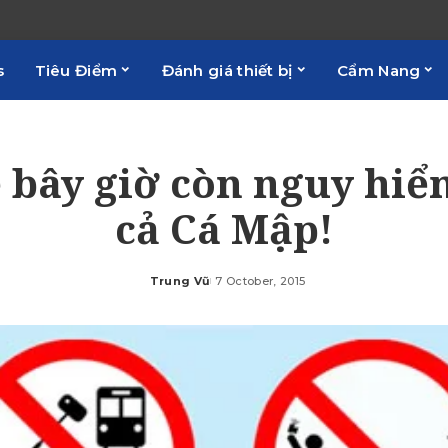
s
Tiêu Điểm
Đánh giá thiết bị
Cẩm Nang
e bây giờ còn nguy hi
cả Cá Mập!
Trung Vũ
7 October, 2015
Posted
by