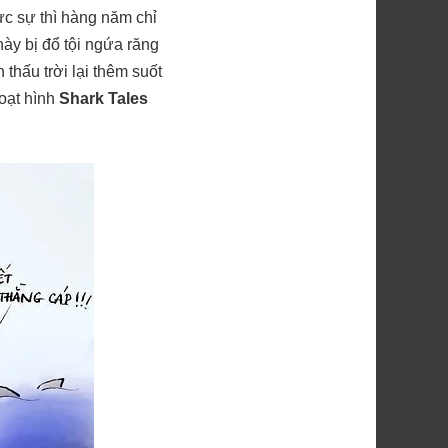
ực sự thì hàng năm chỉ
này bị đổ tội ngứa răng
thấu trời lại thêm suốt
oạt hình
Shark Tales