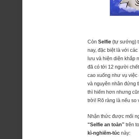
Còn
Selfie
(tự sướng) t
nay, đặc biệt là với cá
lưu và hiện diện khắp 
đã có tới 12 người chế
cao xuống như vụ việc
và nguyên nhân đứng th
thì hiếm hơn nhưng cũn
trời! Rõ ràng là nếu so
Nhận thức được mối ngu
“Selfie an toàn”
trên t
kì-nghiêm-túc
này: