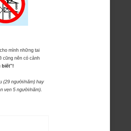
 cho mình những tai
ẽ cũng nên có cảnh
 biết”!
u (29 người/năm) hay
ỏn vẹn 5 người/năm).