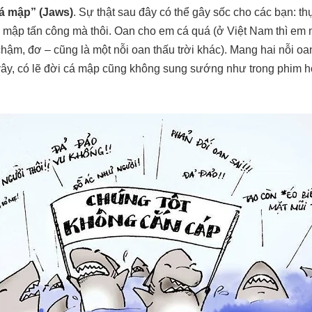
á mập” (Jaws)
. Sự thật sau đây có thể gây sốc cho các bạn: th
cá mập tấn công mà thôi. Oan cho em cá quá (ở Việt Nam thì em 
ậm, đơ – cũng là một nỗi oan thấu trời khác). Mang hai nỗi oan 
 vây, có lẽ đời cá mập cũng không sung sướng như trong phim h