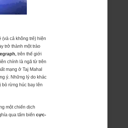
ẻ (và cả không trẻ) hiện
y trở thành một trào
legraph,
trên thế giới
ên chính là ngã từ trên
 mất mạng ở Taj Mahal
ng ý. Những lý do khác
ị bò rừng húc bay lên
ng một chiến dịch
nghía qua tấm biển
cực-