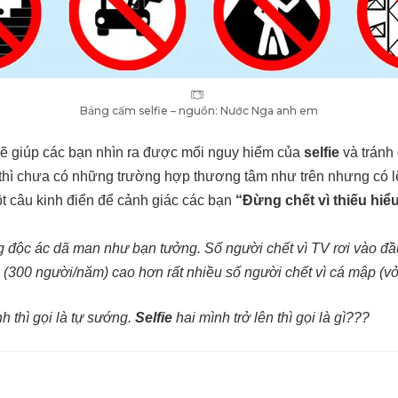
Bảng cấm selfie – nguồn: Nước Nga anh em
sẽ giúp các bạn nhìn ra được mối nguy hiểm của
selfie
và tránh
 thì chưa có những trường hợp thương tâm như trên nhưng có l
 câu kinh điển để cảnh giác các bạn
“Đừng chết vì thiếu hiểu
 độc ác dã man như bạn tưởng. Số người chết vì TV rơi vào đầ
m (300 người/năm) cao hơn rất nhiều số người chết vì cá mập (v
h thì gọi là tự sướng.
Selfie
hai mình trở lên thì gọi là gì???