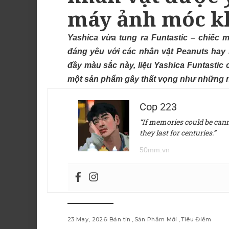
máy ảnh móc kh
Yashica vừa tung ra Funtastic – chiếc
đáng yêu với các nhân vật Peanuts hay H
đầy màu sắc này, liệu Yashica Funtastic c
một sản phẩm gây thất vọng như những 
Cop 223
“If memories could be canne
they last for centuries.”
50mm.vn
23 May, 2026
Bản tin
Sản Phẩm Mới
Tiêu Điểm