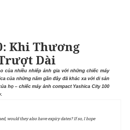
00: Khi Thương
Trượt Dài
ào của nhiều nhiếp ảnh gia với những chiếc máy
hica của những năm gần đây đã khác xa với di sản
của họ – chiếc máy ảnh compact Yashica City 100
.
d, would they also have expiry dates? If so, I hope