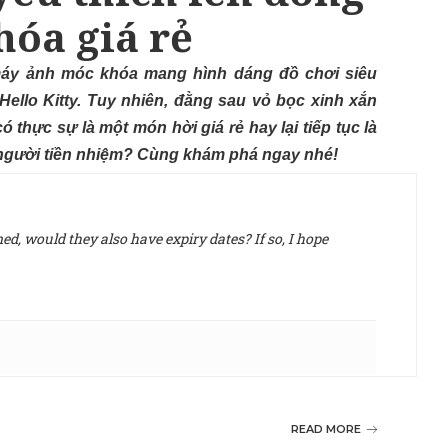
óa giá rẻ
 máy ảnh móc khóa mang hình dáng đồ chơi siêu
ello Kitty. Tuy nhiên, đằng sau vỏ bọc xinh xắn
ó thực sự là một món hời giá rẻ hay lại tiếp tục là
người tiền nhiệm? Cùng khám phá ngay nhé!
d, would they also have expiry dates? If so, I hope
READ MORE