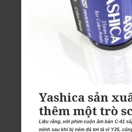
Yashica sản xu
thêm một trò s
Liệu rằng, với phim cuộn âm bản C-41 sắp 
mình sau khi bị ném đá tơi tả vì Y35, cũn