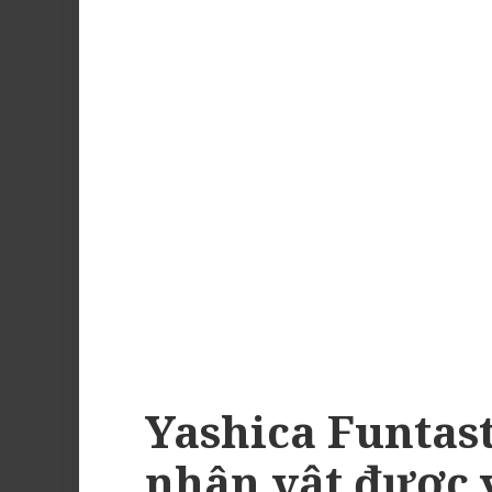
Yashica Funtas
nhân vật được 