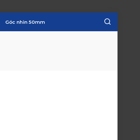
Góc nhìn 50mm
w
i
n
d
o
w