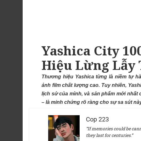
Yashica City 1
Hiệu Lừng Lẫy 
Thương hiệu Yashica từng là niềm tự h
ảnh film chất lượng cao. Tuy nhiên, Yas
lịch sử của mình, và sản phẩm mới nhất 
– là minh chứng rõ ràng cho sự sa sút này
Cop 223
“If memories could be canne
they last for centuries.”