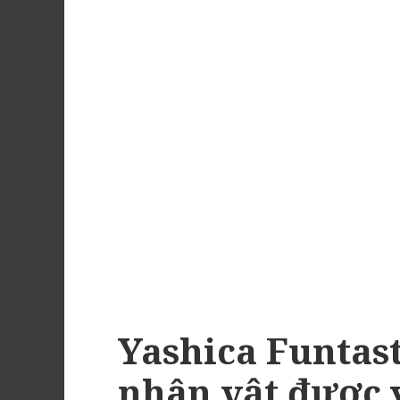
Yashica Funtas
nhân vật được 