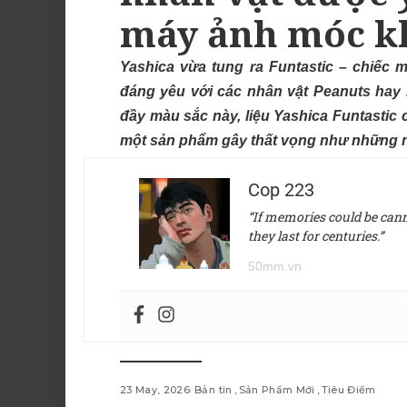
máy ảnh móc kh
Yashica vừa tung ra Funtastic – chiếc
đáng yêu với các nhân vật Peanuts hay H
đầy màu sắc này, liệu Yashica Funtastic c
một sản phẩm gây thất vọng như những 
Cop 223
“If memories could be canne
they last for centuries.”
50mm.vn
23 May, 2026
Bản tin
Sản Phẩm Mới
Tiêu Điểm