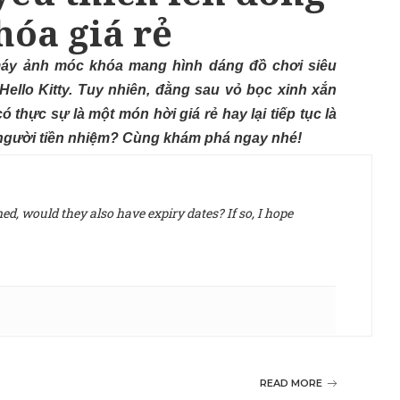
óa giá rẻ
 máy ảnh móc khóa mang hình dáng đồ chơi siêu
ello Kitty. Tuy nhiên, đằng sau vỏ bọc xinh xắn
ó thực sự là một món hời giá rẻ hay lại tiếp tục là
người tiền nhiệm? Cùng khám phá ngay nhé!
d, would they also have expiry dates? If so, I hope
READ MORE