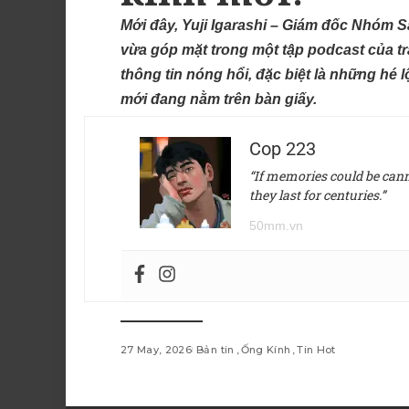
Mới đây, Yuji Igarashi – Giám đốc Nhóm 
vừa góp mặt trong một tập podcast của
t
thông tin nóng hổi, đặc biệt là những hé 
mới đang nằm trên bàn giấy.
Cop 223
“If memories could be canne
they last for centuries.”
50mm.vn
27 May, 2026
Bản tin
Ống Kính
Tin Hot