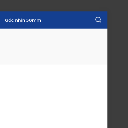
Góc nhìn 50mm
w
i
n
d
o
w