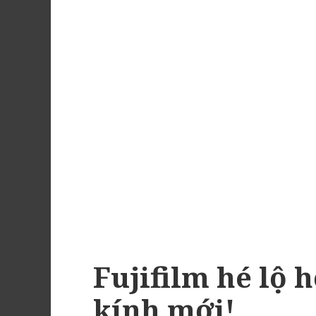
Fujifilm hé lộ 
kính mới!