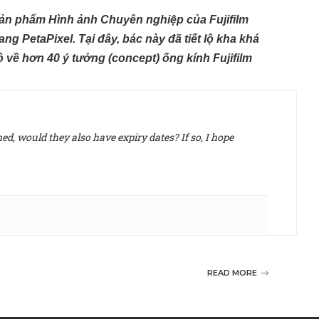
Sản phẩm Hình ảnh Chuyên nghiệp của Fujifilm
rang PetaPixel
. Tại đây, bác này đã tiết lộ kha khá
lộ về hơn 40 ý tưởng (concept)
ống kính Fujifilm
d, would they also have expiry dates? If so, I hope
READ MORE