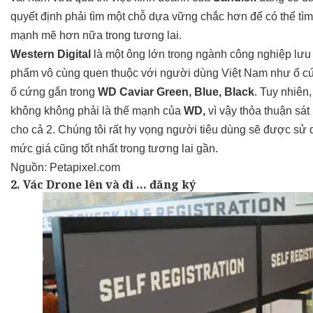
quyết định phải tìm một chỗ dựa vững chắc hơn để có thể tìm
mạnh mẽ hơn nữa trong tương lai.
Western Digital
là một ông lớn trong ngành công nghiệp lưu 
phẩm vô cùng quen thuộc với người dùng Việt Nam như ổ c
ổ cứng gắn trong
WD Caviar Green, Blue, Black
. Tuy nhiên,
không không phải là thế mạnh của
WD,
vì vậy thỏa thuận sát
cho cả 2. Chúng tôi rất hy vọng người tiêu dùng sẽ được sử 
mức giá cũng tốt nhất trong tương lai gần.
Nguồn:
Petapixel.com
2. Vác Drone lên và đi … đăng ký