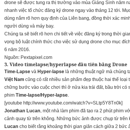
drone sẽ được tung ra thị trường vào mùa Giáng Sinh năm na
nhanh việc tổ chức đăng ký drone ngay vào tháng 12 tới. Mục
dùng nắm rõ hơn quy định của Liên bang, đồng thời xác min
người dùng và máy bay.
Chúng ta sẽ biết rõ hơn chi tiết về việc đăng ký trong thời gi
vọng bộ luật chính thức cho việc sử dụng drone cho mục đí
6 năm 2016.
Nguồn:
Pextapixel.com
3. Video timelapse/hyperlapse đầu tiên bằng Drone
Time-Lapse
và
Hyper-lapse
là những thuật ngữ mà chúng ta
Việt Nam
cũng có rất nhiều sản phẩm đẹp thuộc hai thể loại t
chững bước vào cuộc chơi thì ở nửa kia trái đất, bầu trời có 
phim
Time-lapse/Hyper-lapse
.
[youtube http://www.youtube.com/watch?v=SLtp5Y8Tn0k]
Jonathan Lucan
, một nhà làm phim đã tạo ra 2 phút phim v
cảnh quay từ trên không. Những bức ảnh được chụp từ trên 
Lucan
cho biết rằng khoảng thời gian giãn cách giữa 2 bức 