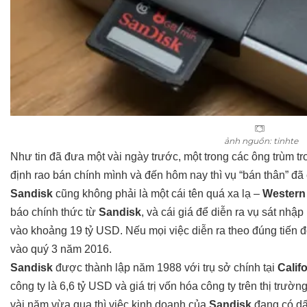
ảnh nguồn: tinhte
Như tin đã đưa một vài ngày trước, một trong các ông trùm tr
định rao bán chính mình và đến hôm nay thì vụ “bán thân” đ
Sandisk
cũng không phải là một cái tên quá xa lạ –
Western 
báo chính thức từ
Sandisk
, và cái giá để diễn ra vụ sát nh
vào khoảng 19 tỷ USD. Nếu mọi việc diễn ra theo đúng tiến đ
vào quý 3 năm 2016.
Sandisk
được thành lập năm 1988 với trụ sở chính tại
Calif
công ty là 6,6 tỷ USD và giá trị vốn hóa công ty trên thị trườ
vài năm vừa qua thì việc kinh doanh của
Sandisk
đang có dấ