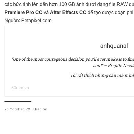
các bức ảnh lên đến hơn 100 GB ảnh dưới dạng file RAW đ
Premiere Pro CC
và
After Effects CC
để tạo được đoạn phi
Nguồn:
Petapixel.com
anhquanal
“One of the most courageous decision you’ll ever make is to fina
soul” – Brigitte Nicol
Tôi rất thích những câu mà mìn
50mm.vn
23 October, 2015
Bản tin
w