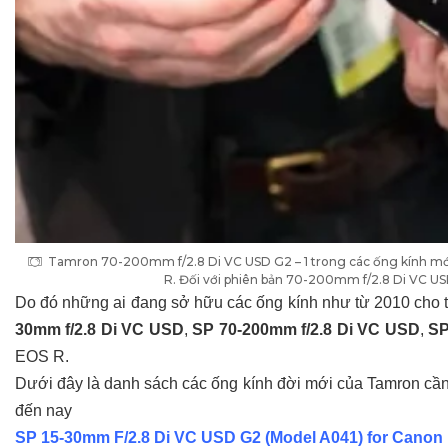
Tamron 70-200mm f/2.8 Di VC USD G2 – 1 trong các ống kính mới
R. Đối với phiên bản 70-200mm f/2.8 Di VC US
Do đó những ai đang sở hữu các ống kính như từ 2010 cho
30mm f/2.8 Di VC USD
,
SP
70-200mm f/2.8 Di VC USD
,
SP
EOS R.
Dưới đây là danh sách các ống kính đời mới của Tamron cần 
đến nay
SP 15-30mm F/2.8 Di VC USD G2 (Model A041) for Canon