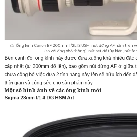
Ống kính Canon EF 200mm f/2L IS USM: nút dừng AF nằm trên vò
(so với ống phổ thông): nút set để tùy biến, nút 
Bên cạnh đó, ống kính này được đưa xuống khá nhiều đặc điể
cấp nhất (từ 200mm đổ lên), bao gồm nút dừng AF ở giữa th
chưa công bố việc đưa 2 tính năng này lên sẽ hữu ích đến đ
thời gian và công sức cho sản phẩm này.
Một số hình ảnh về các ống kính mới
Sigma 28mm f/1.4 DG HSM Art