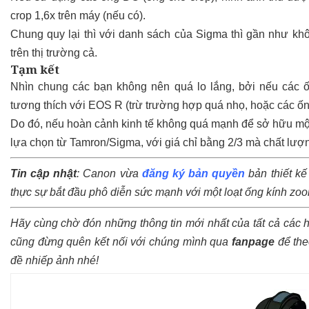
crop 1,6x trên máy (nếu có).
Chung quy lại thì với danh sách của Sigma thì gần như kh
trên thị trường cả.
Tạm kết
Nhìn chung các bạn không nên quá lo lắng, bởi nếu các 
tương thích với EOS R (trừ trường hợp quá nhọ, hoặc các ốn
Do đó, nếu hoàn cảnh kinh tế không quá mạnh để sở hữu một 
lựa chọn từ Tamron/Sigma, với giá chỉ bằng 2/3 mà chất lượ
Tin cập nhật
: Canon vừa
đăng ký bản quyền
bản thiết k
thực sự bắt đầu phô diễn sức mạnh với một loạt ống kính zo
Hãy cùng chờ đón những thông tin mới nhất của tất cả các 
cũng đừng quên kết nối với chúng mình qua
fanpage
để the
đề nhiếp ảnh nhé!