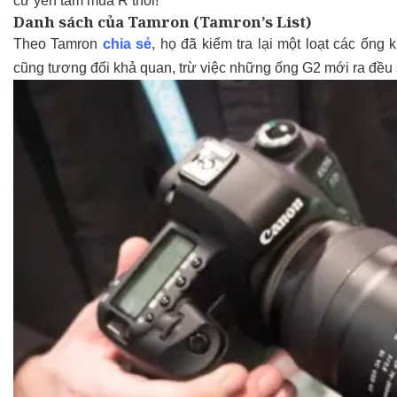
cứ yên tâm mua R thôi!
Danh sách của Tamron (Tamron’s List)
Theo Tamron
chia sẻ
, họ đã kiểm tra lại một loạt các ốn
cũng tương đối khả quan, trừ việc những ống G2 mới ra đều 