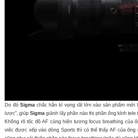
Do đó
Sigma
chắc hẳn kì vọng rất lớn vào sản phẩm mới lầ
lược”, giúp
Sigma
giành lấy phần nào thị phần ống kính tele t
Không rõ tốc độ AF cùng hiện tượng focus breathing của 
việc được xếp vào dòng Sports thì có thể thấy AF của ốn