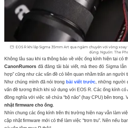
EOS R khi lắp Sigma 35mm Art qua ngàm chuyển với vòng xoay th
dùng. Nguồn: The Ph
Không lâu sau khi ra thông báo về việc ống kính hiện tại có
CanonRumors
đã đăng tải bài viết, mà theo đó Sigma lẫ
hợp” cũng như các vấn đề có liên quan nhằm trấn an người t
Như chúng mình đã nói trong
bài viết trước
, những người 
vấn đề tương thích khi sử dụng với EOS R. Các ống kính có
đồng nghĩa với việc sẽ chứa “bộ não” (hay CPU) bên trong. V
nhật firmware cho ống
.
Nhìn chung các ống kính trên thị trường hiện nay vẫn làm việ
cập nhật firmware mới có thể làm việc “trơn tru”. Nên nếu b