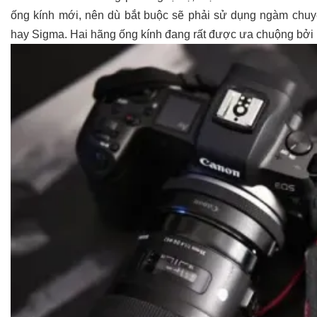
ống kính mới, nên dù bắt buộc sẽ phải sử dụng ngàm chuy
hay Sigma. Hai hãng ống kính đang rất được ưa chuộng bởi 