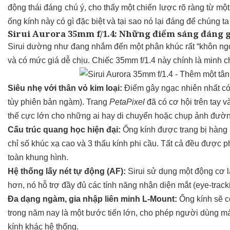
động thái đáng chú ý, cho thấy một chiến lược rõ ràng từ mộ
ống kính này có gì đặc biệt và tại sao nó lại đáng để chúng t
Sirui Aurora 35mm f/1.4: Những điểm sáng đáng g
Sirui dường như đang nhắm đến một phân khúc rất “khôn ngo
và có mức giá dễ chịu. Chiếc 35mm f/1.4 này chính là minh chứ
Siêu nhẹ với thân vỏ kim loại:
Điểm gây ngạc nhiên nhất có 
tùy phiên bản ngàm). Trang
PetaPixel
đã có cơ hội trên tay v
thế cực lớn cho những ai hay di chuyển hoặc chụp ảnh đườ
Cấu trúc quang học hiện đại:
Ống kính được trang bị hàng l
chỉ số khúc xạ cao và 3 thấu kính phi cầu. Tất cả đều được phủ
toàn khung hình.
Hệ thống lấy nét tự động (AF):
Sirui sử dụng một động cơ l
hơn, nó hỗ trợ đầy đủ các tính năng nhận diện mắt (eye-track
Đa dạng ngàm, gia nhập liên minh L-Mount:
Ống kính sẽ có
trong năm nay là một bước tiến lớn, cho phép người dùng máy
kính khác hệ thống.