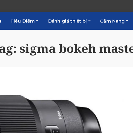
s
Tiêu Điểm
Đánh giá thiết bị
Cẩm Nang
ag:
sigma bokeh mast