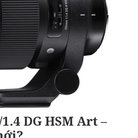
1.4 DG HSM Art –
mới?