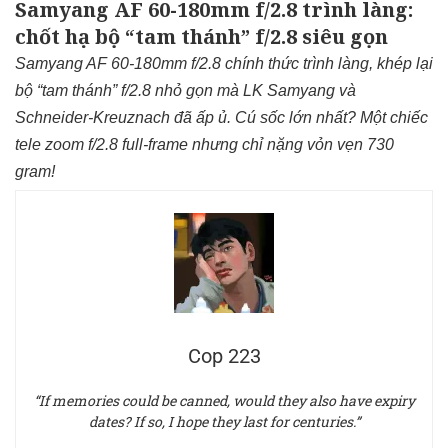
Samyang AF 60-180mm f/2.8 trình làng:
chốt hạ bộ “tam thánh” f/2.8 siêu gọn
Samyang AF 60-180mm f/2.8 chính thức trình làng, khép lại
bộ “tam thánh” f/2.8 nhỏ gọn mà LK Samyang và
Schneider-Kreuznach đã ấp ủ. Cú sốc lớn nhất? Một chiếc
tele zoom f/2.8 full-frame nhưng chỉ nặng vỏn vẹn 730
gram!
Cop 223
“If memories could be canned, would they also have expiry
dates? If so, I hope they last for centuries.”