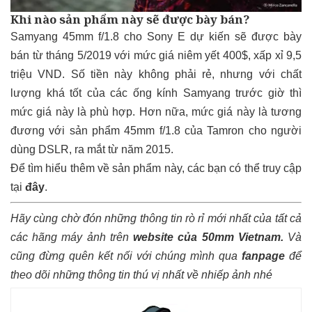
Khi nào sản phẩm này sẽ được bày bán?
Samyang 45mm f/1.8 cho Sony E dự kiến sẽ được bày
bán từ tháng 5/2019 với mức giá niêm yết 400$, xấp xỉ 9,5
triệu VND. Số tiền này không phải rẻ, nhưng với chất
lượng khá tốt của các ống kính Samyang trước giờ thì
mức giá này là phù hợp. Hơn nữa, mức giá này là tương
đương với sản phẩm 45mm f/1.8 của Tamron cho người
dùng DSLR, ra mắt từ năm 2015.
Để tìm hiểu thêm về sản phẩm này, các bạn có thể truy cập
tại
đây
.
Hãy cùng chờ đón những thông tin rò rỉ mới nhất của tất cả
các hãng máy ảnh trên
website của 50mm Vietnam
.
Và
cũng đừng quên kết nối với chúng mình qua
fanpage
để
theo dõi những thông tin thú vị nhất về nhiếp ảnh nhé