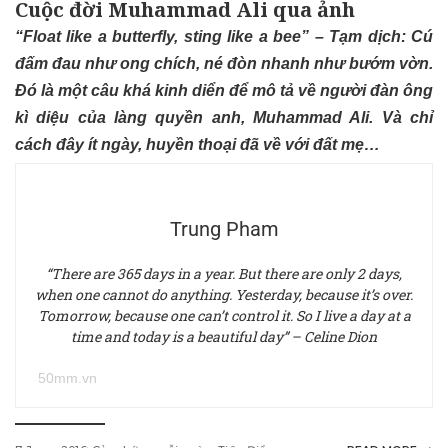
Cuộc đời Muhammad Ali qua ảnh
“Float like a butterfly, sting like a bee” – Tạm dịch: Cú
đấm đau như ong chích, né đòn nhanh như bướm vờn.
Đó là một câu khá kinh diển để mô tả về người đàn ông
kì diệu của làng quyền anh, Muhammad Ali. Và chỉ
cách đây ít ngày, huyền thoại đã về với đất mẹ…
Trung Pham
“There are 365 days in a year. But there are only 2 days,
when one cannot do anything. Yesterday, because it’s over.
Tomorrow, because one can’t control it. So I live a day at a
time and today is a beautiful day” – Celine Dion
50mm.vn