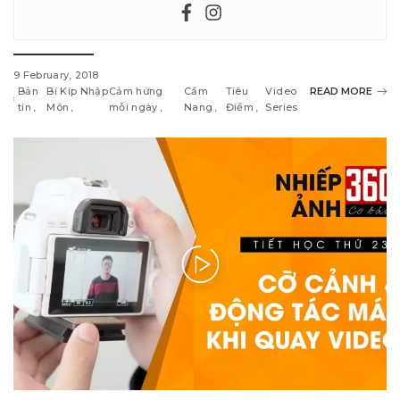
9 February, 2018
Bản
Bí Kíp Nhập
Cảm hứng
Cẩm
Tiêu
Video
READ MORE
tin
Môn
mỗi ngày
Nang
Điểm
Series