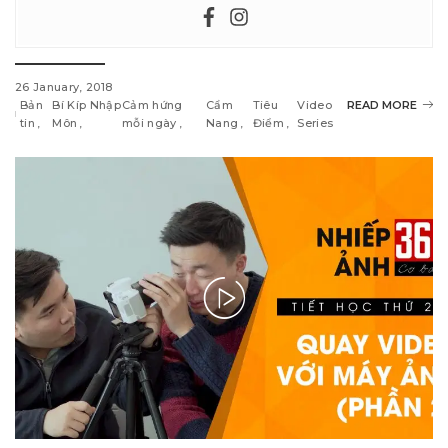
26 January, 2018
Bản
Bí Kíp Nhập
Cảm hứng
Cẩm
Tiêu
Video
READ MORE
tin
Môn
mỗi ngày
Nang
Điểm
Series