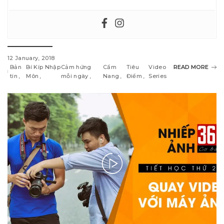
12 January, 2018
Bản
Bí Kíp Nhập
Cảm hứng
Cẩm
Tiêu
Video
READ MORE
tin
Môn
mỗi ngày
Nang
Điểm
Series