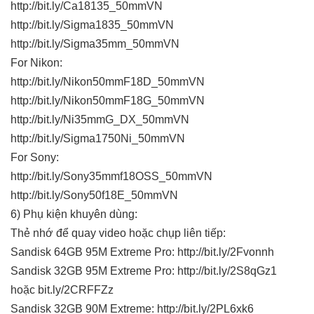
http://bit.ly/Ca18135_50mmVN
http://bit.ly/Sigma1835_50mmVN
http://bit.ly/Sigma35mm_50mmVN
For Nikon:
http://bit.ly/Nikon50mmF18D_50mmVN
http://bit.ly/Nikon50mmF18G_50mmVN
http://bit.ly/Ni35mmG_DX_50mmVN
http://bit.ly/Sigma1750Ni_50mmVN
For Sony:
http://bit.ly/Sony35mmf18OSS_50mmVN
http://bit.ly/Sony50f18E_50mmVN
6) Phụ kiện khuyên dùng:
Thẻ nhớ để quay video hoặc chụp liên tiếp:
Sandisk 64GB 95M Extreme Pro: http://bit.ly/2Fvonnh
Sandisk 32GB 95M Extreme Pro: http://bit.ly/2S8qGz1
hoặc bit.ly/2CRFFZz
Sandisk 32GB 90M Extreme: http://bit.ly/2PL6xk6