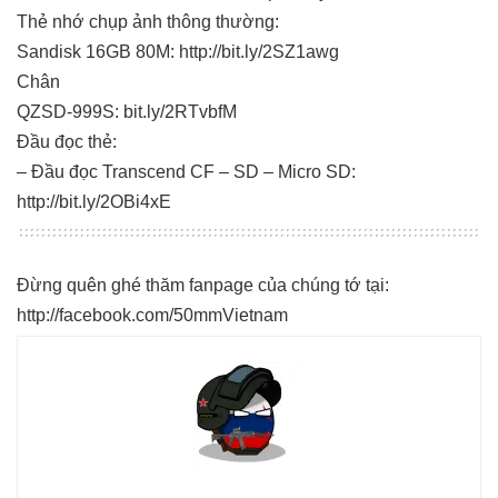
Thẻ nhớ chụp ảnh thông thường:
Sandisk 16GB 80M: http://bit.ly/2SZ1awg
Chân
QZSD-999S: bit.ly/2RTvbfM
Đầu đọc thẻ:
– Đầu đọc Transcend CF – SD – Micro SD:
http://bit.ly/2OBi4xE
Đừng quên ghé thăm fanpage của chúng tớ tại:
http://facebook.com/50mmVietnam