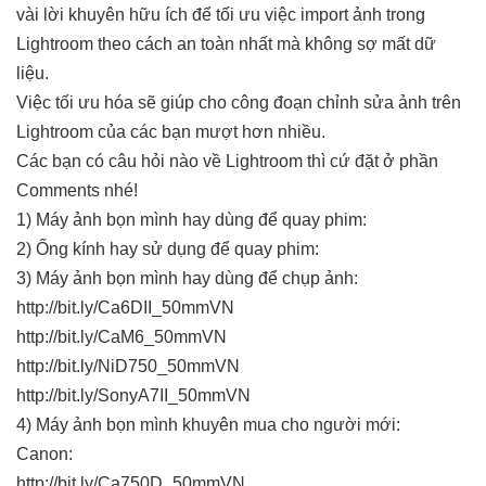
vài lời khuyên hữu ích để tối ưu việc import ảnh trong
Lightroom theo cách an toàn nhất mà không sợ mất dữ
liệu.
Việc tối ưu hóa sẽ giúp cho công đoạn chỉnh sửa ảnh trên
Lightroom của các bạn mượt hơn nhiều.
Các bạn có câu hỏi nào về Lightroom thì cứ đặt ở phần
Comments nhé!
1) Máy ảnh bọn mình hay dùng để quay phim:
2) Ống kính hay sử dụng để quay phim:
3) Máy ảnh bọn mình hay dùng để chụp ảnh:
http://bit.ly/Ca6DII_50mmVN
http://bit.ly/CaM6_50mmVN
http://bit.ly/NiD750_50mmVN
http://bit.ly/SonyA7II_50mmVN
4) Máy ảnh bọn mình khuyên mua cho người mới:
Canon:
http://bit.ly/Ca750D_50mmVN