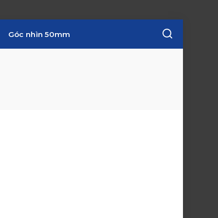
Góc nhìn 50mm
w
i
n
d
o
w