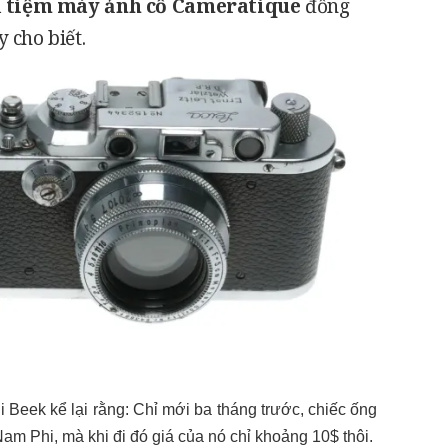
a
tiệm máy ảnh cổ Cameratique
đồng
y cho biết.
i Beek kể lại rằng: Chỉ mới ba tháng trước, chiếc ống
m Phi, mà khi đi đó giá của nó chỉ khoảng 10$ thôi.