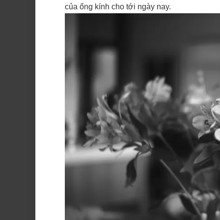
của ống kính cho tới ngày nay.