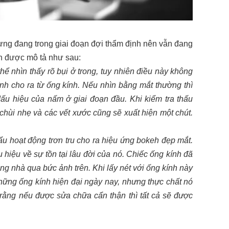
ưng đang trong giai đoạn đợi thẩm định nên vẫn đang
nh được mô tả như sau:
hể nhìn thấy rõ bụi ở trong, tuy nhiên điều này không
h cho ra từ ống kính. Nếu nhìn bằng mắt thường thì
 dấu hiệu của nấm ở giai đoạn đầu. Khi kiểm tra thấu
u chùi nhẹ và các vết xước cũng sẽ xuất hiện một chút.
ẩu hoạt động trơn tru cho ra hiệu ứng bokeh đẹp mắt.
u hiệu về sự tồn tại lâu đời của nó. Chiếc ống kính đã
ng nhà qua bức ảnh trên. Khi lấy nét với ống kính này
hững ống kính hiện đại ngày nay, nhưng thực chất nó
 rằng nếu được sửa chữa cẩn thận thì tất cả sẽ được