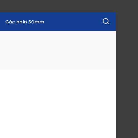
Góc nhìn 50mm
w
i
n
d
o
w