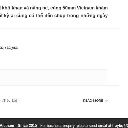
yết khô khan và nặng nề, cùng 50mm Vietnam khám
ất kỳ ai cũng có thể đến chụp trong những ngày
 con Capoo
m
Tiêu Điểm
READ MORE
ietnam - Since 2015
- For business enquiry, please send email at
huybq@