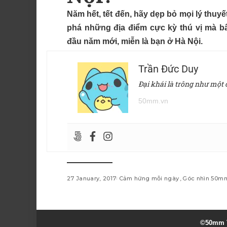
Năm hết, tết đến, hãy dẹp bỏ mọi lý thu
phá những địa điểm cực kỳ thú vị mà b
đầu năm mới, miễn là bạn ở Hà Nội.
Trần Đức Duy
Đại khái là trông như một
50mm.vn
27 January, 2017
Cảm hứng mỗi ngày
Góc nhìn 50m
©50mm V