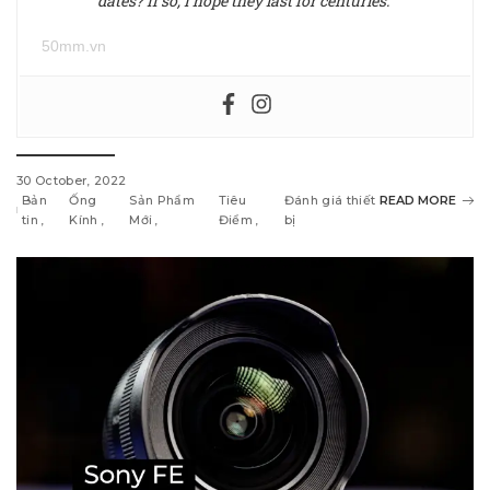
dates? If so, I hope they last for centuries.”
50mm.vn
30 October, 2022
Bản
Ống
Sản Phẩm
Tiêu
Đánh giá thiết
READ MORE
tin
Kính
Mới
Điểm
bị