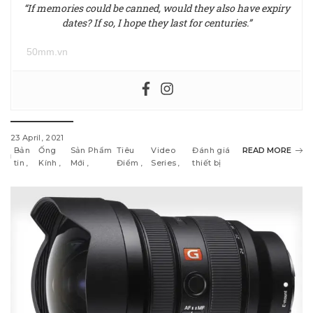
“If memories could be canned, would they also have expiry
dates? If so, I hope they last for centuries.”
50mm.vn
23 April, 2021
Bản
Ống
Sản Phẩm
Tiêu
Video
Đánh giá
READ MORE
tin
Kính
Mới
Điểm
Series
thiết bị