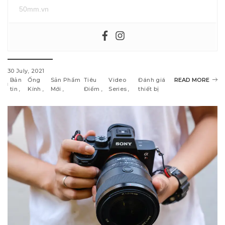
50mm.vn
30 July, 2021
Bản
Ống
Sản Phẩm
Tiêu
Video
Đánh giá
READ MORE
tin
Kính
Mới
Điểm
Series
thiết bị