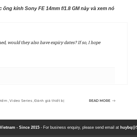
c ống kính Sony FE 14mm f/1.8 GM này và xem nó
d, would they also have expiry dates? If so, I hope
Điểm
Video Series
Đánh giá thiết bị
READ MORE
ietnam - Since 2015
- For business enquiry, please send email at
huybq@