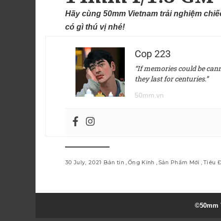
Hãy cùng 50mm Vietnam trải nghiệm chiế
có gì thú vị nhé!
Cop 223
“If memories could be canne
they last for centuries.”
50mm.vn
30 July, 2021
Bản tin
Ống Kính
Sản Phẩm Mới
Tiêu 
©50mm V