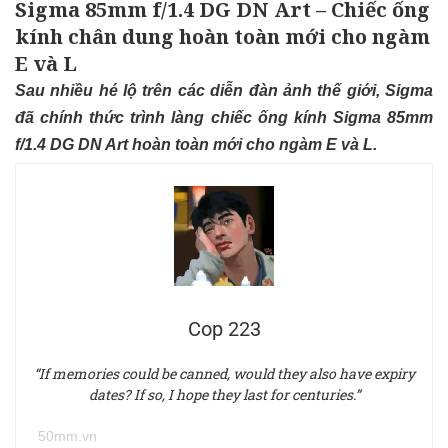
Sigma 85mm f/1.4 DG DN Art – Chiếc ống
kính chân dung hoàn toàn mới cho ngàm
E và L
Sau nhiều hé lộ trên các diễn đàn ảnh thế giới, Sigma
đã chính thức trình làng chiếc ống kính Sigma 85mm
f/1.4 DG DN Art hoàn toàn mới cho ngàm E và L.
Cop 223
“If memories could be canned, would they also have expiry
dates? If so, I hope they last for centuries.”
50mm.vn