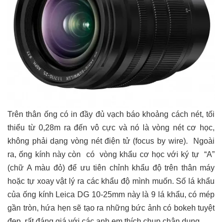
Trên thân ống có in đầy đủ vạch báo khoảng cách nét, tối
thiểu từ 0,28m ra đến vô cực và nó là vòng nét cơ học,
không phải dạng vòng nét điện tử (focus by wire). Ngoài
ra, ống kính này còn có vòng khẩu cơ học với ký tự “A”
(chữ A màu đỏ) để ưu tiên chỉnh khẩu độ trên thân máy
hoặc tự xoay vật lý ra các khẩu độ mình muốn. Số lá khẩu
của ống kính Leica DG 10-25mm này là 9 lá khẩu, có mép
gần tròn, hứa hẹn sẽ tạo ra những bức ảnh có bokeh tuyệt
đẹp, rất đáng giá với các anh em thích chụp chân dung.