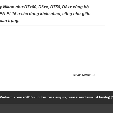
y Nikon như D7x00, D6xx, D750, D8xx cùng bộ
in EN-EL15 ở các dòng khác nhau, cũng như giữa
uan trọng.
READ MORE
ietnam - Since 2015
- For business enquiry, please send email at
huybq@