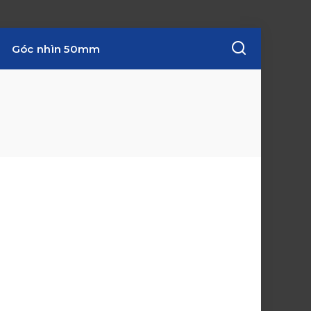
Góc nhìn 50mm
w
i
n
d
o
w