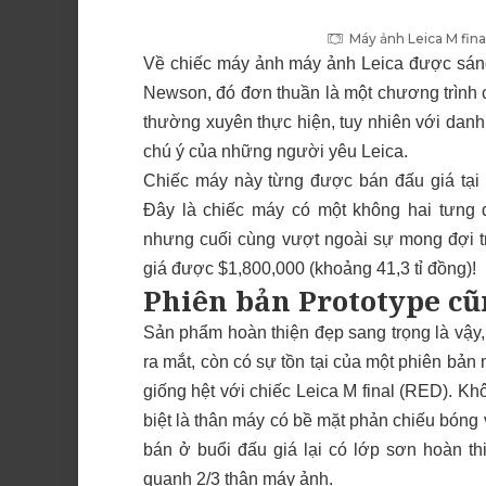
Máy ảnh Leica M fin
Về chiếc máy ảnh máy ảnh Leica được sáng 
Newson, đó đơn thuần là một chương trình c
thường xuyên thực hiện, tuy nhiên với dan
chú ý của những người yêu Leica.
Chiếc máy này từng được
bán đấu giá
tại
Đây là chiếc máy có một không hai tưng
nhưng cuối cùng vượt ngoài sự mong đợi tr
giá được
$1,800,000
(khoảng 41,3 tỉ đồng)!
Phiên bản Prototype cũn
Sản phẩm hoàn thiện đẹp sang trọng là vậy, 
ra mắt, còn có sự tồn tại của một phiên bản
giống hệt với chiếc Leica M final (RED). Kh
biệt là thân máy có bề mặt phản chiếu bóng 
bán ở buổi đấu giá lại có lớp sơn hoàn th
quanh 2/3 thân máy ảnh.