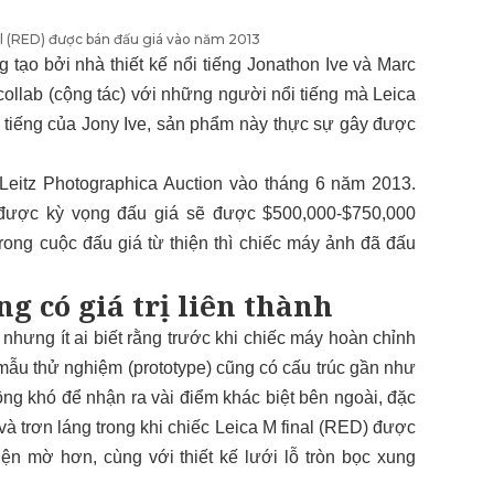
al (RED) được bán đấu giá vào năm 2013
tạo bởi nhà thiết kế nổi tiếng Jonathon Ive và Marc
ollab (cộng tác) với những người nổi tiếng mà Leica
h tiếng của Jony Ive, sản phẩm này thực sự gây được
 Leitz Photographica Auction vào tháng 6 năm 2013.
 được kỳ vọng đấu giá sẽ được $500,000-$750,000
ong cuộc đấu giá từ thiện thì chiếc máy ảnh đã đấu
g có giá trị liên thành
nhưng ít ai biết rằng trước khi chiếc máy hoàn chỉnh
 mẫu thử nghiệm (prototype) cũng có cấu trúc gần như
ông khó để nhận ra vài điểm khác biệt bên ngoài, đặc
và trơn láng trong khi chiếc Leica M final (RED) được
iện mờ hơn, cùng với thiết kế lưới lỗ tròn bọc xung