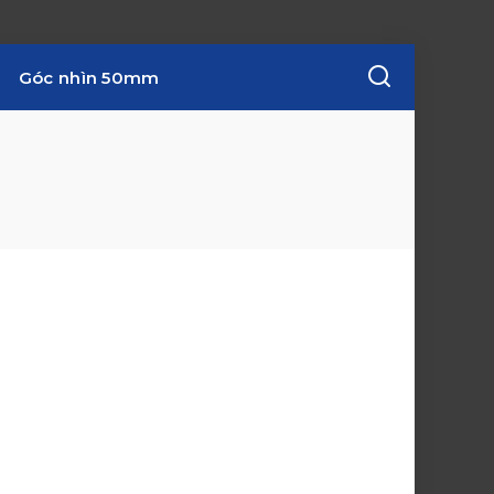
Góc nhìn 50mm
w
i
n
d
o
w