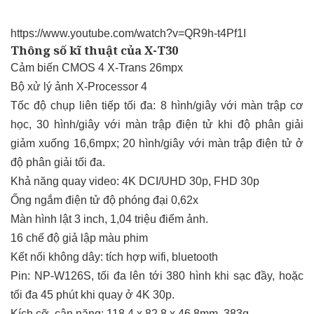
https://www.youtube.com/watch?v=QR9h-t4Pf1I
Thông số kĩ thuật của X-T30
Cảm biến CMOS 4 X-Trans 26mpx
Bộ xử lý ảnh X-Processor 4
Tốc độ chụp liên tiếp tối đa: 8 hình/giây với màn trập cơ
học, 30 hình/giây với màn trập điện tử khi độ phân giải
giảm xuống 16,6mpx; 20 hình/giây với màn trập điện tử ở
độ phân giải tối đa.
Khả năng quay video: 4K DCI/UHD 30p, FHD 30p
Ống ngắm điện tử độ phóng đại 0,62x
Màn hình lật 3 inch, 1,04 triệu điểm ảnh.
16 chế độ giả lập màu phim
Kết nối không dây: tích hợp wifi, bluetooth
Pin: NP-W126S, tối đa lên tới 380 hình khi sạc đầy, hoặc
tối đa 45 phút khi quay ở 4K 30p.
Kích cỡ, cân nặng: 118,4 x 82,8 x 46,8mm, 383g