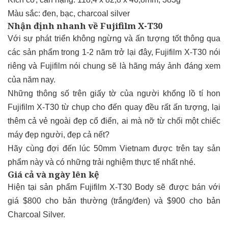
Màu sắc: đen, bạc, charcoal silver
Nhận định nhanh về Fujifilm X-T30
Với sự phát triển không ngừng và ấn tượng tốt thông qua
các sản phẩm trong 1-2 năm trở lại đây, Fujifilm X-T30 nói
riêng và Fujifilm nói chung sẽ là hãng máy ảnh đáng xem
của năm nay.
Những thông số trên giấy tờ của người khổng lồ tí hon
Fujifilm X-T30 từ chụp cho đến quay đều rất ấn tượng, lại
thêm cả vẻ ngoài đẹp cổ điển, ai mà nỡ từ chối một chiếc
máy đẹp người, đẹp cả nết?
Hãy cùng đợi đến lúc 50mm Vietnam được trên tay sản
phẩm này và có những trải nghiệm thực tế nhất nhé.
Giá cả và ngày lên kệ
Hiện tại sản phẩm Fujifilm X-T30 Body sẽ được bán với
giá $800 cho bản thường (trắng/đen) và $900 cho bản
Charcoal Silver.