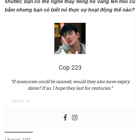
shutter, bạn có thể nghe thấy tiếng nó vang lên mỗi cú
bấm nhưng bạn có biết nó thực sự hoạt động thế nào?
Cop 223
“If memories could be canned, would they also have expiry
dates? If so, I hope they last for centuries.”
50mm.vn
1 August, 2017