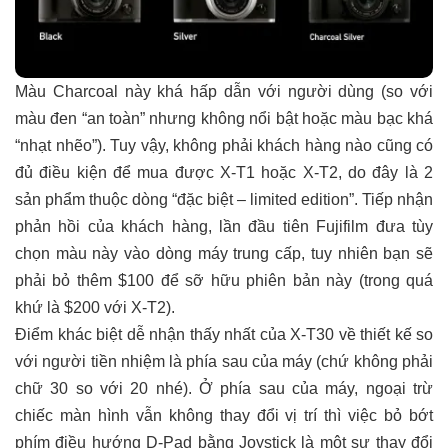
Màu Charcoal này khá hấp dẫn với người dùng (so với
màu đen “an toàn” nhưng không nổi bật hoặc màu bạc khá
“nhạt nhẽo”). Tuy vậy, không phải khách hàng nào cũng có
đủ điều kiện để mua được X-T1 hoặc X-T2, do đây là 2
sản phẩm thuộc dòng “đặc biệt – limited edition”. Tiếp nhận
phản hồi của khách hàng, lần đầu tiên Fujifilm đưa tùy
chọn màu này vào dòng máy trung cấp, tuy nhiên bạn sẽ
phải bỏ thêm $100 để sỡ hữu phiên bản này (trong quá
khứ là $200 với X-T2).
Điểm khác biệt dễ nhận thấy nhất của X-T30 về thiết kế so
với người tiền nhiệm là phía sau của máy (chứ không phải
chữ 30 so với 20 nhé). Ở phía sau của máy, ngoại trừ
chiếc màn hình vẫn không thay đổi vị trí thì việc bỏ bớt
phím điều hướng D-Pad bằng Joystick là một sự thay đổi