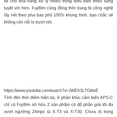
sẽ cho khả năng xử lý nhiễu trong điều kiện thiếu sáng
tuyệt vời hơn. Fujifilm cũng đồng thời trang bị công nghệ
lấy nét theo pha bao phủ 100% khung hình, bạn chắc sẽ
không còn nỗi lo trượt nét.
https://www.youtube.com/watch?v=JWEh3LTOdwE
Tính đến thời điểm hiện tại, ở phân khúc cảm biến APS-C
chỉ có Fujifilm sở hữu 2 sản phẩm có độ phân giải tối đa
vượt ngưỡng 24mpx là X-T3 và X-T30. Chưa rõ trong