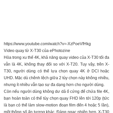
https://www.youtube.com/watch?v=-XzPoeVfHkg
Video quay từ X-T30 của ePhotozine
Hòa trong xu thế 4K, khả năng quay video của X-T30 tối đa
vẫn là 4K, không thay đổi so với X-T20. Tuy vậy, trên X-
T30, người dùng có thể lựa chọn quay 4K ở DCI hoặc
UHD. Mặc dù chênh lệch giữa 2 tùy chọn này không nhiều,
nhưng ít nhiều vẫn tạo sự đa dạng hơn cho người dùng.
Còn nếu người dùng không dư dả ổ cứng để chứa file 4K,
bạn hoàn toàn có thể tùy chọn quay FHD lên tới 120p (tức
là bạn có thể làm slow-motion đoạn film đến 4 hoặc 5 lần),
một thông số ấn tượng khác. Đáng ngạc nhiên hơn, X-T30