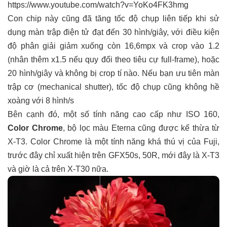
https://www.youtube.com/watch?v=YoKo4FK3hmg
Con chip này cũng đã tăng tốc độ chụp liên tiếp khi sử
dụng màn trập điện tử đạt đến 30 hình/giây, với điều kiện
độ phân giải giảm xuống còn 16,6mpx và crop vào 1.2
(nhân thêm x1.5 nếu quy đổi theo tiêu cự full-frame), hoặc
20 hình/giây và không bị crop tí nào. Nếu bạn ưu tiên màn
trập cơ (mechanical shutter), tốc độ chụp cũng không hề
xoàng với 8 hình/s
Bên cạnh đó, một số tính năng cao cấp như ISO 160,
Color Chrome
, bộ lọc màu Eterna cũng được kế thừa từ
X-T3. Color Chrome là một tính năng khá thú vị của Fuji,
trước đây chỉ xuất hiện trên GFX50s, 50R, mới đây là X-T3
và giờ là cả trên X-T30 nữa.