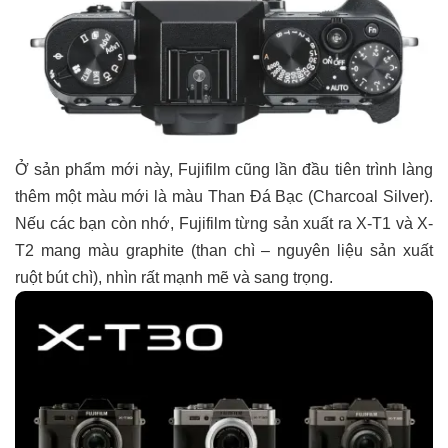
Ở sản phẩm mới này, Fujifilm cũng lần đầu tiên trình làng
thêm một màu mới là màu Than Đá Bạc (Charcoal Silver).
Nếu các bạn còn nhớ, Fujifilm từng sản xuất ra X-T1 và X-
T2 mang màu graphite (than chì – nguyên liệu sản xuất
ruột bút chì), nhìn rất mạnh mẽ và sang trọng.