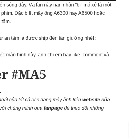
ên sóng đây. Và lần này nạn nhân “bị” mổ xẻ là một
uay phim. Đặc biệt mấy ông A6300 hay A6500 hoặc
 tâm.
cứ an tâm là được ship đến tận giường nhé! :
iếc màn hình này, anh chị em hãy like, comment và
er #MA5
m
nhất của tất cả các hãng máy ảnh trên
website của
 với chúng mình qua
fanpage
để theo dõi những