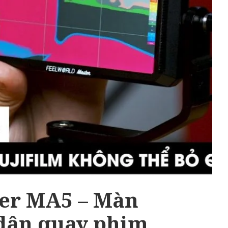
ter MA5 – Màn
dân quay phim