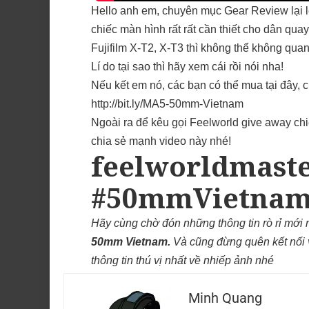
Hello anh em, chuyên mục Gear Review lại l
chiếc màn hình rất rất cần thiết cho dân q
Fujifilm X-T2, X-T3 thì không thể không quan
Lí do tại sao thì hãy xem cái rồi nói nha!
Nếu kết em nó, các bạn có thể mua tại đây, 
http://bit.ly/MA5-50mm-Vietnam
Ngoài ra để kêu gọi Feelworld give away ch
chia sẻ mạnh video này nhé!
feelworldmast
#50mmVietna
Hãy cùng chờ đón những thông tin rò rỉ mới 
50mm Vietnam
.
Và cũng đừng quên kết nối
thông tin thú vị nhất về nhiếp ảnh nhé
Minh Quang