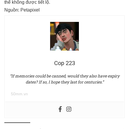
thể không được tiết lộ.
Nguồn:
Petapixel
Cop 223
“If memories could be canned, would they also have expiry
dates? If so, I hope they last for centuries.”
50mm.vn