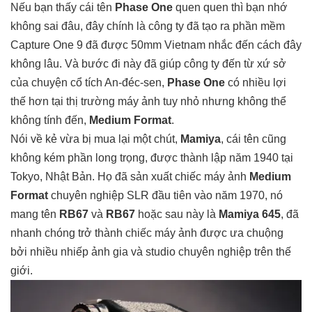
Nếu bạn thấy cái tên
Phase One
quen quen thì bạn nhớ
không sai đâu, đây chính là công ty đã tạo ra
phần mềm
Capture One 9 đã được 50mm Vietnam nhắc đến cách đây
không lâu
. Và bước đi này đã giúp công ty đến từ xứ sở
của chuyện cổ tích An-đéc-sen,
Phase One
có nhiều lợi
thế hơn tại thị trường máy ảnh tuy nhỏ nhưng không thể
không tính đến,
Medium Format
.
Nói về kẻ vừa bị mua lại một chút,
Mamiya
, cái tên cũng
không kém phần long trọng, được thành lập năm 1940 tại
Tokyo, Nhật Bản. Họ đã sản xuất chiếc máy ảnh
Medium
Format
chuyên nghiệp SLR đầu tiên vào năm 1970, nó
mang tên
RB67
và
RB67
hoặc sau này là
Mamiya 645
, đã
nhanh chóng trở thành chiếc máy ảnh được ưa chuộng
bởi nhiều nhiếp ảnh gia và studio chuyên nghiệp trên thế
giới.