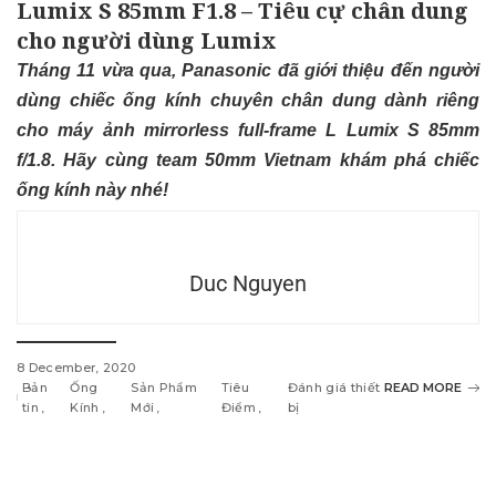
Lumix S 85mm F1.8 – Tiêu cự chân dung
cho người dùng Lumix
Tháng 11 vừa qua, Panasonic đã giới thiệu đến người
dùng chiếc ống kính chuyên chân dung dành riêng
cho máy ảnh mirrorless full-frame L Lumix S 85mm
f/1.8. Hãy cùng team 50mm Vietnam khám phá chiếc
ống kính này nhé!
Duc Nguyen
8 December, 2020
Bản
Ống
Sản Phẩm
Tiêu
Đánh giá thiết
READ MORE
tin
Kính
Mới
Điểm
bị
w