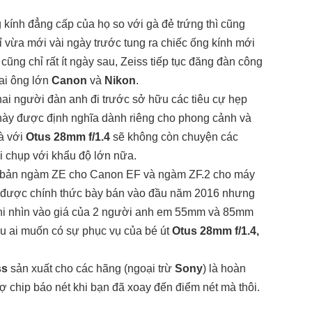
 kính đẳng cấp của họ so với gà đẻ trứng thì cũng
 vừa mới vài ngày trước tung ra chiếc ống kính mới
cũng chỉ rất ít ngày sau, Zeiss tiếp tục đăng đàn công
ai ông lớn
Canon
và
Nikon
.
 hai người đàn anh đi trước sở hữu các tiêu cự hẹp
ày được định nghĩa dành riêng cho phong cảnh và
à với
Otus 28mm f/1.4
sẽ không còn chuyện các
hi chụp với khẩu độ lớn nữa.
n bản ngàm ZE cho Canon EF và ngàm ZF.2 cho máy
ẽ được chính thức bày bán vào đầu năm 2016 nhưng
, khi nhìn vào giá của 2 người anh em 55mm và 85mm
 nếu ai muốn có sự phục vụ của bé út
Otus 28mm f/1.4,
ss
sản xuất cho các hãng (ngoại trừ
Sony
) là hoàn
trợ chip báo nét khi bạn đã xoay đến điểm nét mà thôi.