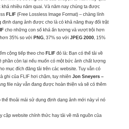
c khá nhiều năm quai. Và năm nay chúng ta được
ess
FLIF
(Free Lossless Image Format) – chàng lính
định dạng ảnh được cho là có khả năng thay đổi trật
IF
cho những con số khá ấn tượng và vượt trội hơn
hơn 35% so với
PNG
, 37% so với
JPEG 2000
, 15%
ểm cộng tiếp theo cho
FLIF
đó là: Bạn có thể tải về
ề phần còn lại nếu muốn có một bức ảnh chất lượng
cho mục đích đăng tải trên các website. Tuy vẫn có
và ghi của FLIF hơi chậm, tuy nhiên
Jon Sneyers –
ạng file này vẫn đang được hoàn thiện và sẽ có thêm
ó thể thoải mái sử dụng định dạng ảnh mới này vì nó
uy cập
website chính thức
hay tải về
mã nguồn của