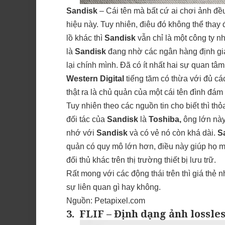
Sandisk
– Cái tên mà bất cứ ai chơi ảnh đều
hiệu này. Tuy nhiên, điêu đó không thể thay 
lồ khác thì
Sandisk
vẫn chỉ là một công ty n
là
Sandisk
đang nhờ các ngân hàng định giá 
lại chính mình. Đã có ít nhất hai sự quan tâm
Western Digital
tiếng tăm có thừa với đủ cá
thật ra là chủ quản của một cái tên đình đám
Tuy nhiên theo các nguồn tin cho biết thì t
đối tác của
Sandisk
là
Toshiba,
ông lớn này
nhớ với
Sandisk
và có vẻ nó còn khá dài
.
S
quản có quy mô lớn hơn, điều này giúp họ mớ
đối thủ khác trên thị trường thiết bị lưu trữ.
Rất mong với các động thái trên thì giá thẻ n
sự liên quan gì hay không.
Nguồn:
Petapixel.com
3. FLIF – Định dạng ảnh lossl