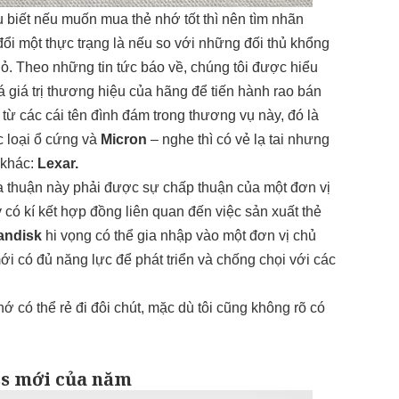
 biết nếu muốn mua thẻ nhớ tốt thì nên tìm nhãn
đổi một thực trạng là nếu so với những đối thủ khổng
hỏ. Theo những tin tức báo về, chúng tôi được hiểu
giá trị thương hiệu của hãng để tiến hành rao bán
 từ các cái tên đình đám trong thương vụ này, đó là
c loại ổ cứng và
Micron
– nghe thì có vẻ lạ tai nhưng
 khác:
Lexar.
hỏa thuận này phải được sự chấp thuận của một đơn vị
 có kí kết hợp đồng liên quan đến việc sản xuất thẻ
andisk
hi vọng có thể gia nhập vào một đơn vị chủ
i có đủ năng lực để phát triển và chống chọi với các
hớ có thể rẻ đi đôi chút, mặc dù tôi cũng không rõ có
ess mới của năm