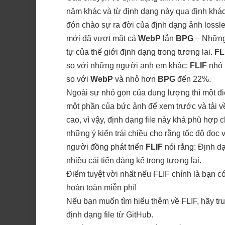
năm khác và từ định dạng này qua định khá
đón chào sự ra đời của định dạng ảnh lossl
mới đã vượt mặt cả
WebP
lẫn
BPG
– Những 
tự của thế giới định dạng trong tương lai.
FL
so với những người anh em khác:
FLIF
nhỏ 
so với
WebP
và nhỏ hơn
BPG
đến 22%.
Ngoài sự nhỏ gọn của dung lượng thì một đi
một phần của bức ảnh để xem trước và tải v
cao, vì vậy, định dạng file này khá phù hợp 
những ý kiến trái chiều cho rằng tốc độ đọc 
người đồng phát triển
FLIF
nói rằng: Định d
nhiều cải tiến đáng kể trong tương lai.
Điểm tuyệt vời nhất nếu FLIF chính là bạn c
hoàn toàn miễn phí!
Nếu bạn muốn tìm hiểu thêm về FLIF, hãy tr
định dạng file từ GitHub
.