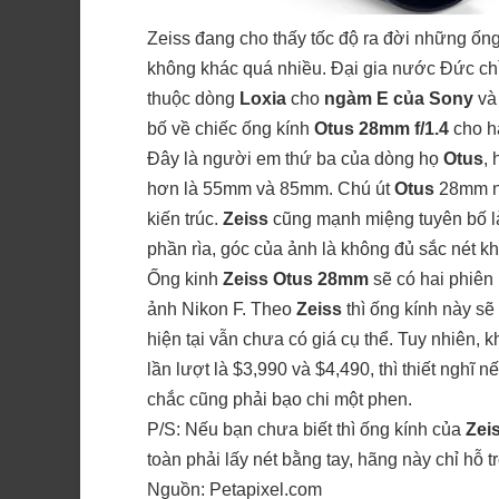
Zeiss đang cho thấy tốc độ ra đời những ống
không khác quá nhiều. Đại gia nước Đức chỉ
thuộc dòng
Loxia
cho
ngàm E của Sony
và 
bố về chiếc ống kính
Otus 28mm f/1.4
cho h
Đây là người em thứ ba của dòng họ
Otus
,
hơn là 55mm và 85mm. Chú út
Otus
28mm n
kiến trúc.
Zeiss
cũng mạnh miệng tuyên bố l
phần rìa, góc của ảnh là không đủ sắc nét k
Ống kinh
Zeiss Otus 28mm
sẽ có hai phiê
ảnh Nikon F. Theo
Zeiss
thì ống kính này s
hiện tại vẫn chưa có giá cụ thể. Tuy nhiên
lần lượt là $3,990 và $4,490, thì thiết nghĩ
chắc cũng phải bạo chi một phen.
P/S: Nếu bạn chưa biết thì ống kính của
Zei
toàn phải lấy nét bằng tay, hãng này chỉ hỗ 
Nguồn:
Petapixel.com