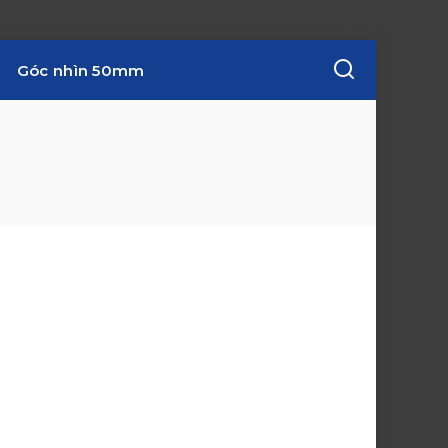
Góc nhìn 50mm
w
i
n
d
o
w