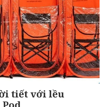
ời tiết với lều
 Pod