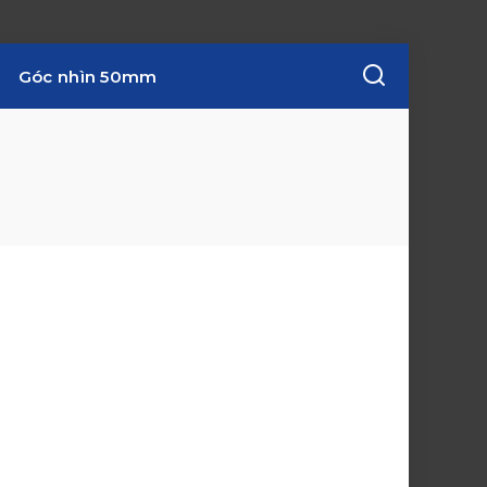
Góc nhìn 50mm
w
i
n
d
o
w