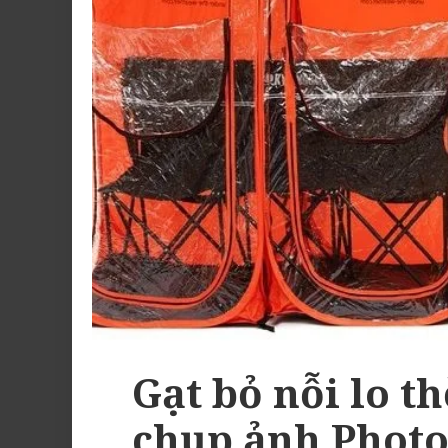
Gạt bỏ nỗi lo th
chụp ảnh Photo